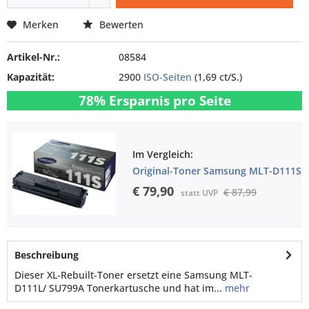
Merken
Bewerten
Artikel-Nr.:
08584
Kapazität:
2900
ISO-Seiten
(1,69 ct/S.)
78% Ersparnis pro Seite
Im Vergleich:
Original-Toner Samsung MLT-D111S
€ 79,90
€ 87,99
statt UVP
Beschreibung
Dieser XL-Rebuilt-Toner ersetzt eine Samsung MLT-
D111L/ SU799A Tonerkartusche und hat im...
mehr