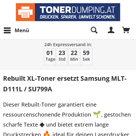
Menü
24h Expressversand in:
01
23
22
59
Tage
Std
Min
Sek
Rebuilt XL-Toner ersetzt Samsung MLT-
D111L / SU799A
Dieser Rebuilt-Toner garantiert eine
ressourcenschonende Produktion
🌱
, gestochen
scharfe Texte
◆
und bietet extrem lange
Druckstrecken
🔥
ideal für deinen Laserdrucker