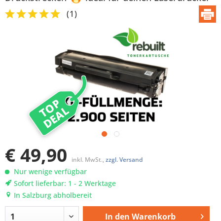
(
1
)
TOP
DEAL
€ 49,90
inkl. MwSt.,
zzgl. Versand
Nur wenige verfügbar
Sofort lieferbar: 1 - 2 Werktage
In Salzburg abholbereit
In den
Warenkorb