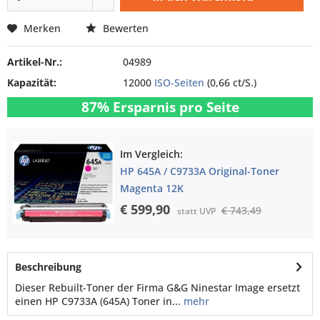
Merken
Bewerten
Artikel-Nr.:
04989
Kapazität:
12000
ISO-Seiten
(0,66 ct/S.)
87% Ersparnis pro Seite
Im Vergleich:
HP 645A / C9733A Original-Toner
Magenta 12K
€ 599,90
€ 743,49
statt UVP
Beschreibung
Dieser Rebuilt-Toner der Firma G&G Ninestar Image ersetzt
einen HP C9733A (645A) Toner in...
mehr