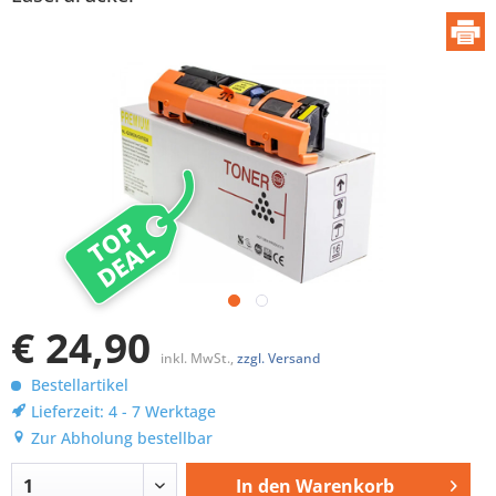
TOP
DEAL
€ 24,90
inkl. MwSt.,
zzgl. Versand
Bestellartikel
Lieferzeit: 4 - 7 Werktage
Zur Abholung bestellbar
In den
Warenkorb