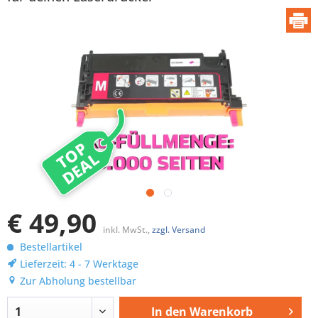
TOP
DEAL
€ 49,90
inkl. MwSt.,
zzgl. Versand
Bestellartikel
Lieferzeit: 4 - 7 Werktage
Zur Abholung bestellbar
In den
Warenkorb