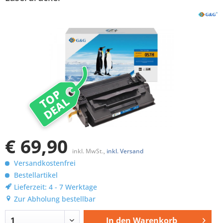
TOP
DEAL
€ 69,90
inkl. MwSt.,
inkl. Versand
Versandkostenfrei
Bestellartikel
Lieferzeit: 4 - 7 Werktage
Zur Abholung bestellbar
In den
Warenkorb