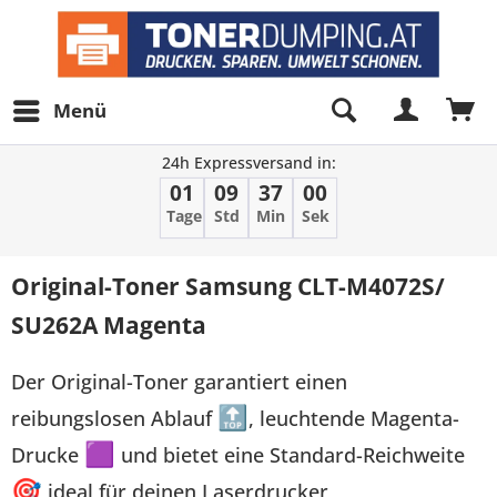
Menü
24h Expressversand in:
01
09
37
00
Tage
Std
Min
Sek
Original-Toner Samsung CLT-M4072S/
SU262A Magenta
Der Original-Toner garantiert einen
reibungslosen Ablauf
🔝
, leuchtende Magenta-
Drucke
🟪
und bietet eine Standard-Reichweite
🎯
ideal für deinen Laserdrucker