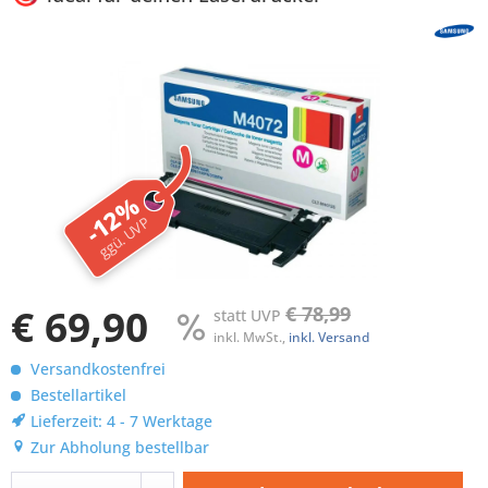
-12%
ggü. UVP
€ 69,90
€ 78,99
statt UVP
inkl. MwSt.,
inkl. Versand
Versandkostenfrei
Bestellartikel
Lieferzeit: 4 - 7 Werktage
Zur Abholung bestellbar