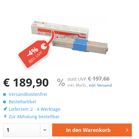
-4%
ggü. UVP
€ 189,90
€ 197,66
statt UVP
inkl. MwSt.,
inkl. Versand
Versandkostenfrei
Bestellartikel
Lieferzeit: 2 - 4 Werktage
Zur Abholung bestellbar
In den
Warenkorb