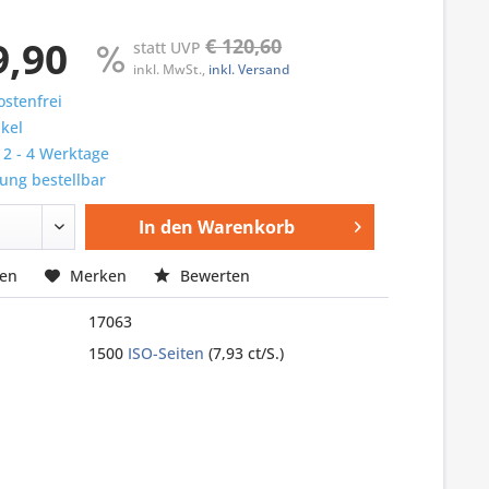
9,90
€ 120,60
statt UVP
inkl. MwSt.,
inkl. Versand
stenfrei
ikel
: 2 - 4 Werktage
ung bestellbar
In den
Warenkorb
hen
Merken
Bewerten
17063
1500
ISO-Seiten
(7,93 ct/S.)