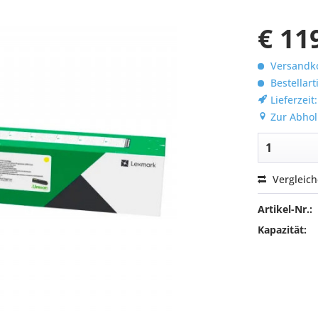
€ 11
Versandko
Bestellart
Lieferzeit
Zur Abhol
Vergleic
Artikel-Nr.:
Kapazität: