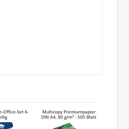
-Office-Set 6-
Multicopy Premiumpapier
Index 3M
eilig
DIN A4, 80 g/m² - 500 Blatt