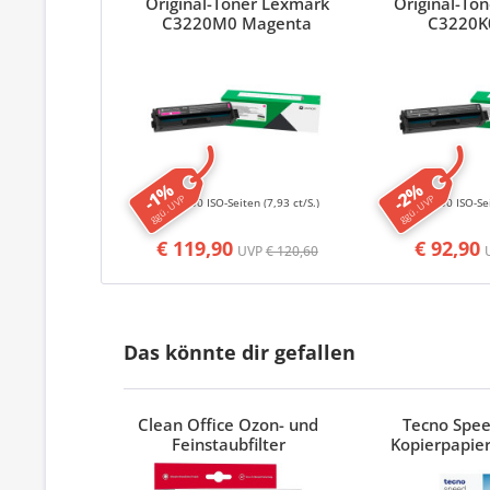
Original-Toner Lexmark
Original-To
C3220M0 Magenta
C3220K
-1%
-2%
ggü. UVP
ggü. UVP
1500 ISO-Seiten
(7,93 ct/S.)
1500 ISO-Se
€ 119,90
€ 92,90
UVP
€ 120,60
Das könnte dir gefallen
Clean Office Ozon- und
Tecno Spe
Feinstaubfilter
Kopierpapier