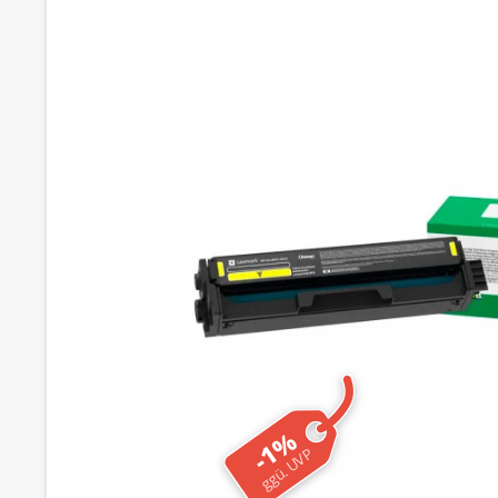
-1%
ggü. UVP