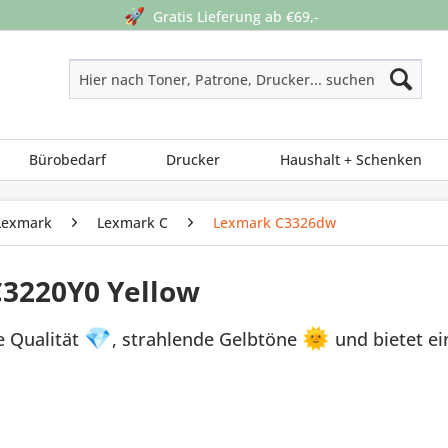
🚀
Gratis Lieferung ab €69,-
Bürobedarf
Drucker
Haushalt + Schenken
Lexmark
Lexmark C
Lexmark C3326dw
C3220Y0 Yellow
e Qualität
💎
, strahlende Gelbtöne
🌞
und bietet e