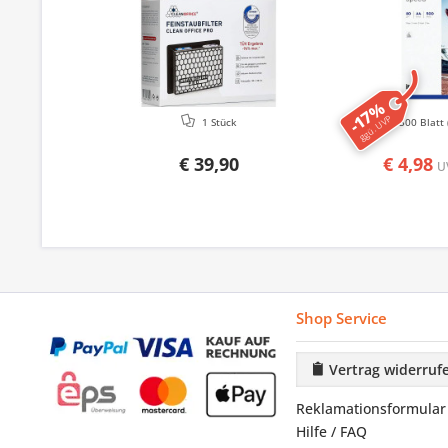
-17%
ggü. UVP
1 Stück
500 Blatt
€ 39,90
€ 4,98
U
Shop Service
Vertrag widerruf
Reklamationsformular
Hilfe / FAQ