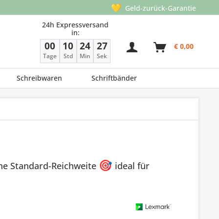
💛
Geld-zurück-Garantie
24h Expressversand
in:
00
10
24
27
€ 0,00
Tage
Std
Min
Sek
Schreibwaren
Schriftbänder
ine Standard-Reichweite
🎯
ideal für