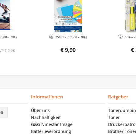
(0,80 ct/Bl.)
250 Blatt
(3,60 ct/Bl.)
6 Stüc
€ 9,90
€ 
VP
€ 5,98
Informationen
Ratgeber
Über uns
Tonerdumpin
en
Nachhaltigkeit
Toner
G&G Ninestar Image
Druckerpatr
Batterieverordnung
Brother Tone