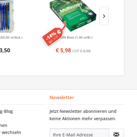
-14%
-50%
ggü. UVP
ggü. UVP
k
(50,00 ct/Stck.)
500 Blatt
(1,00 ct/Bl.)
50
3,50
€ 5,98
€ 1,
UVP
€ 6,98
Newsletter
g‑Blog
Jetzt Newsletter abonnieren und
keine Aktionen mehr verpassen.
onen
r wechseln