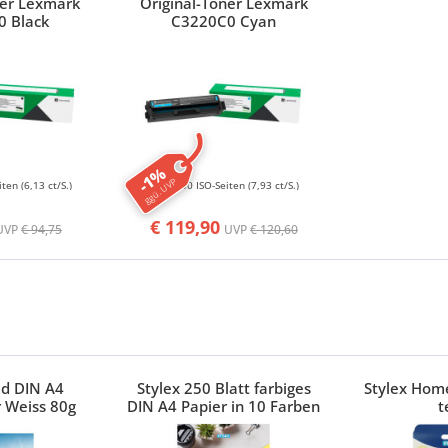
ner Lexmark
Original-Toner Lexmark
0 Black
C3220C0 Cyan
-1%
ggü. UVP
iten
(6,13 ct/S.)
1500 ISO-Seiten
(7,93 ct/S.)
€ 119,90
UVP
€ 94,75
UVP
€ 120,60
ed DIN A4
Stylex 250 Blatt farbiges
Stylex Home
 Weiss 80g
DIN A4 Papier in 10 Farben
t