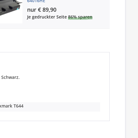
64016HE
nur € 89,90
Je gedruckter Seite
86% sparen
n Schwarz.
xmark T644