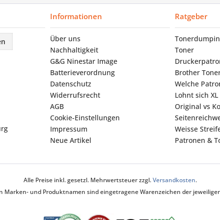
Informationen
Ratgeber
Über uns
Tonerdumpin
en
Nachhaltigkeit
Toner
G&G Ninestar Image
Druckerpatr
Batterieverordnung
Brother Tone
Datenschutz
Welche Patron
Widerrufsrecht
Lohnt sich XL
AGB
Original vs K
Cookie-Einstellungen
Seitenreichwe
urg
Impressum
Weisse Strei
Neue Artikel
Patronen & To
Alle Preise inkl. gesetzl. Mehrwertsteuer zzgl.
Versandkosten
.
ten Marken- und Produktnamen sind eingetragene Warenzeichen der jeweiligen 