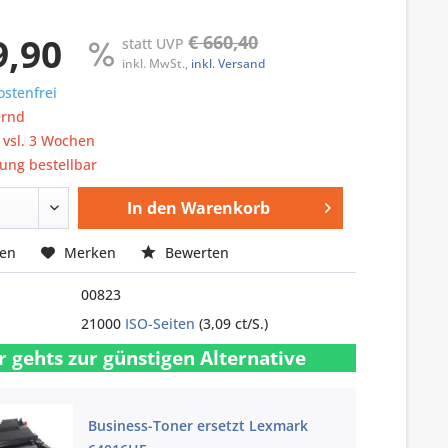
9,90
€ 660,40
statt UVP
inkl. MwSt.,
inkl. Versand
stenfrei
ernd
: vsl. 3 Wochen
ung bestellbar
In den
Warenkorb
hen
Merken
Bewerten
00823
21000
ISO-Seiten
(3,09 ct/S.)
r gehts zur günstigen Alternative
Business-Toner ersetzt Lexmark