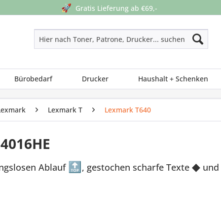
🚀
Gratis Lieferung ab €69,-
Bürobedarf
Drucker
Haushalt + Schenken
Lexmark
Lexmark T
Lexmark T640
64016HE
ungslosen Ablauf
🔝
, gestochen scharfe Texte
◆
und 