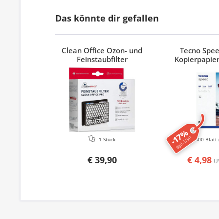
Das könnte dir gefallen
Clean Office Ozon- und
Tecno Spe
Feinstaubfilter
Kopierpapier
-17%
ggü. UVP
1 Stück
500 Blatt
€ 39,90
€ 4,98
U