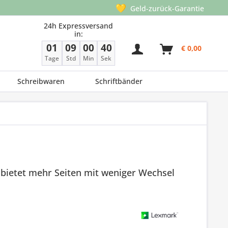
💛
Geld-zurück-Garantie
24h Expressversand
in:
01
09
00
40
€ 0,00
Tage
Std
Min
Sek
Schreibwaren
Schriftbänder
bietet mehr Seiten mit weniger Wechsel