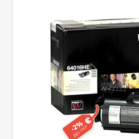
-2%
ggü. UVP