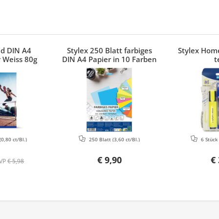
ed DIN A4
Stylex 250 Blatt farbiges
Stylex Home
 Weiss 80g
DIN A4 Papier in 10 Farben
t
(0,80 ct/Bl.)
250 Blatt
(3,60 ct/Bl.)
6 Stüc
€ 9,90
€ 
VP
€ 5,98