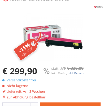
-11%
ggü. UVP
€ 299,90
€ 336,00
statt UVP
inkl. MwSt.,
inkl. Versand
Versandkostenfrei
Nicht lagernd
Lieferzeit: vsl. 3 Wochen
Zur Abholung bestellbar