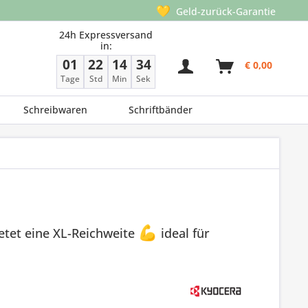
💛
Geld-zurück-Garantie
24h Expressversand
in:
01
22
14
33
€ 0,00
Tage
Std
Min
Sek
Schreibwaren
Schriftbänder
etet eine XL-Reichweite
💪
ideal für