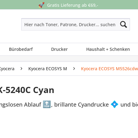
🚀
Gratis Lieferung ab €69,-
Bürobedarf
Drucker
Haushalt + Schenken
Kyocera
Kyocera ECOSYS M
Kyocera ECOSYS M5526cdw
K-5240C Cyan
ungslosen Ablauf
🔝
, brillante Cyandrucke
💠
und bi