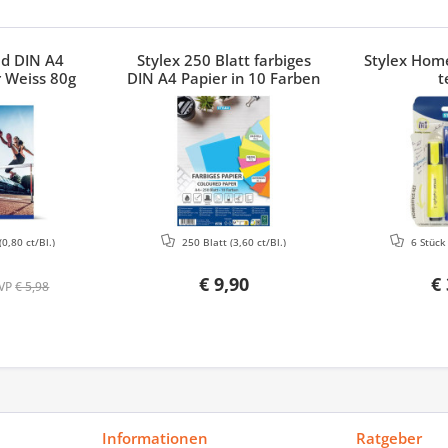
ed DIN A4
Stylex 250 Blatt farbiges
Stylex Home
 Weiss 80g
DIN A4 Papier in 10 Farben
t
(0,80 ct/Bl.)
250 Blatt
(3,60 ct/Bl.)
6 Stüc
€ 9,90
€ 
VP
€ 5,98
Informationen
Ratgeber