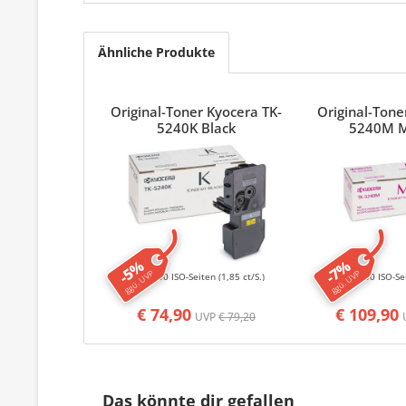
Ähnliche Produkte
Original-Toner Kyocera TK-
Original-Tone
5240K Black
5240M 
-5%
-7%
ggü. UVP
ggü. UVP
4000 ISO-Seiten
(1,85 ct/S.)
3000 ISO-Se
€ 74,90
€ 109,90
UVP
€ 79,20
Das könnte dir gefallen