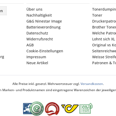
Über uns
Tonerdumpin
en
Nachhaltigkeit
Toner
G&G Ninestar Image
Druckerpatr
Batterieverordnung
Brother Tone
Datenschutz
Welche Patron
Widerrufsrecht
Lohnt sich XL
AGB
Original vs K
Cookie-Einstellungen
Seitenreichwe
urg
Impressum
Weisse Strei
Neue Artikel
Patronen & To
Alle Preise inkl. gesetzl. Mehrwertsteuer zzgl.
Versandkosten
.
ten Marken- und Produktnamen sind eingetragene Warenzeichen der jeweiligen 