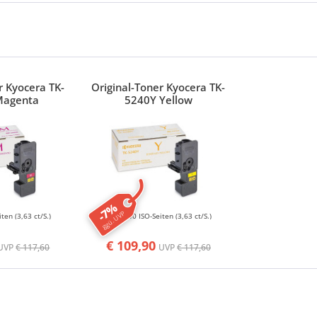
r Kyocera TK-
Original-Toner Kyocera TK-
Magenta
5240Y Yellow
-7%
ggü. UVP
iten
(3,63 ct/S.)
3000 ISO-Seiten
(3,63 ct/S.)
€ 109,90
UVP
€ 117,60
UVP
€ 117,60