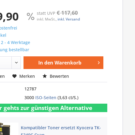
9,90
€ 117,60
statt UVP
inkl. MwSt.,
inkl. Versand
stenfrei
ikel
: 2 - 4 Werktage
ung bestellbar
In den
Warenkorb
hen
Merken
Bewerten
12787
3000
ISO-Seiten
(3,63 ct/S.)
r gehts zur günstigen Alternative
Kompatibler Toner ersetzt Kyocera TK-
5240C Cyan