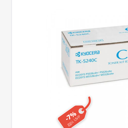
-7%
ggü. UVP