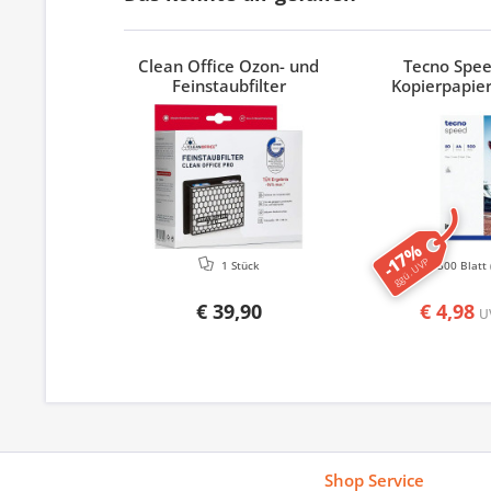
Clean Office Ozon- und
Tecno Spe
Feinstaubfilter
Kopierpapier
-17%
ggü. UVP
1 Stück
500 Blatt
€ 39,90
€ 4,98
U
Shop Service