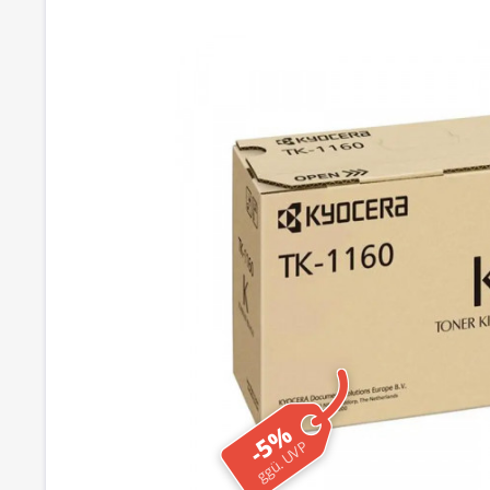
-5%
ggü. UVP