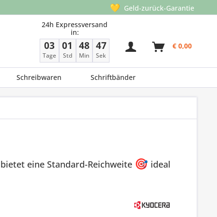
💛
Geld-zurück-Garantie
24h Expressversand
in:
03
01
48
46
€ 0,00
Tage
Std
Min
Sek
Schreibwaren
Schriftbänder
bietet eine Standard-Reichweite
🎯
ideal