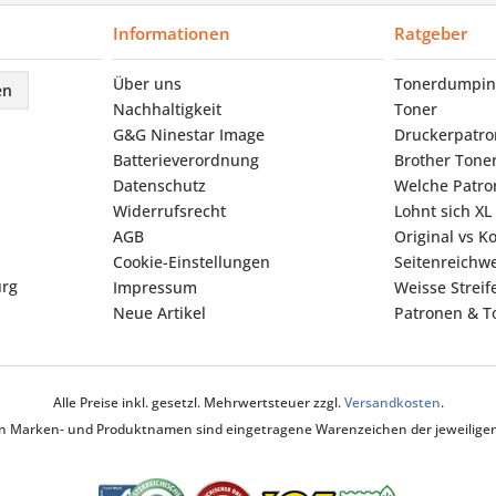
Informationen
Ratgeber
Über uns
Tonerdumpin
en
Nachhaltigkeit
Toner
G&G Ninestar Image
Druckerpatr
Batterieverordnung
Brother Tone
Datenschutz
Welche Patron
Widerrufsrecht
Lohnt sich XL
AGB
Original vs K
Cookie-Einstellungen
Seitenreichwe
urg
Impressum
Weisse Strei
Neue Artikel
Patronen & To
Alle Preise inkl. gesetzl. Mehrwertsteuer zzgl.
Versandkosten
.
ten Marken- und Produktnamen sind eingetragene Warenzeichen der jeweiligen 