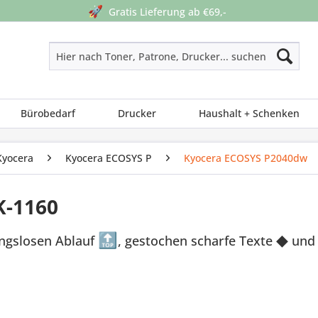
🚀
Gratis Lieferung ab €69,-
Bürobedarf
Drucker
Haushalt + Schenken
Kyocera
Kyocera ECOSYS P
Kyocera ECOSYS P2040dw
K-1160
ungslosen Ablauf
🔝
, gestochen scharfe Texte
◆
und 