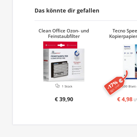
Das könnte dir gefallen
Clean Office Ozon- und
Tecno Spe
Feinstaubfilter
Kopierpapier
-17%
ggü. UVP
1 Stück
500 Blatt
€ 39,90
€ 4,98
U