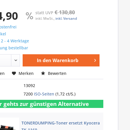
4,90
€ 130,80
statt UVP
inkl. MwSt.,
inkl. Versand
stenfrei
ikel
: 2 - 4 Werktage
ung bestellbar
In den
Warenkorb
hen
Merken
Bewerten
13092
7200
ISO-Seiten
(1,72 ct/S.)
r gehts zur günstigen Alternative
TONERDUMPING-Toner ersetzt Kyocera
TK-1160