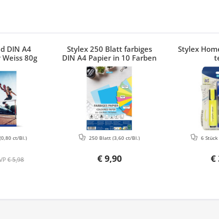
ed DIN A4
Stylex 250 Blatt farbiges
Stylex Home
 Weiss 80g
DIN A4 Papier in 10 Farben
t
(0,80 ct/Bl.)
250 Blatt
(3,60 ct/Bl.)
6 Stüc
€ 9,90
€ 
VP
€ 5,98