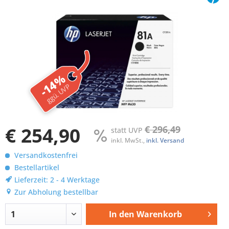
-14%
ggü. UVP
€ 254,90
€ 296,49
statt UVP
inkl. MwSt.,
inkl. Versand
Versandkostenfrei
Bestellartikel
Lieferzeit: 2 - 4 Werktage
Zur Abholung bestellbar
In den
Warenkorb