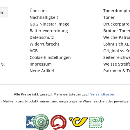
Über uns
Tonerdumpin
en
Nachhaltigkeit
Toner
G&G Ninestar Image
Druckerpatr
Batterieverordnung
Brother Tone
Datenschutz
Welche Patron
Widerrufsrecht
Lohnt sich XL
AGB
Original vs K
Cookie-Einstellungen
Seitenreichwe
urg
Impressum
Weisse Strei
Neue Artikel
Patronen & To
Alle Preise inkl. gesetzl. Mehrwertsteuer zzgl.
Versandkosten
.
ten Marken- und Produktnamen sind eingetragene Warenzeichen der jeweiligen 