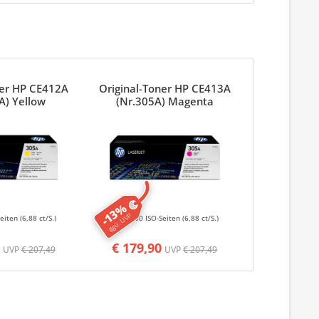
ner HP CE412A
Original-Toner HP CE413A
A) Yellow
(Nr.305A) Magenta
-13%
ggü. UVP
Seiten
(6,88 ct/S.)
2600 ISO-Seiten
(6,88 ct/S.)
€ 179,90
UVP
€ 207,49
UVP
€ 207,49