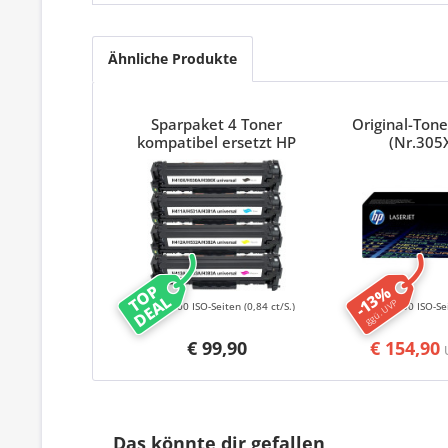
Ähnliche Produkte
Sparpaket 4 Toner
Original-Ton
kompatibel ersetzt HP
(Nr.305
304A/ 305A/ 312A/ Canon
718 Serie CMYK
TOP
-13%
DEAL
ggü. UVP
11800 ISO-Seiten
(0,84 ct/S.)
4000 ISO-Se
€ 99,90
€ 154,90
Das könnte dir gefallen