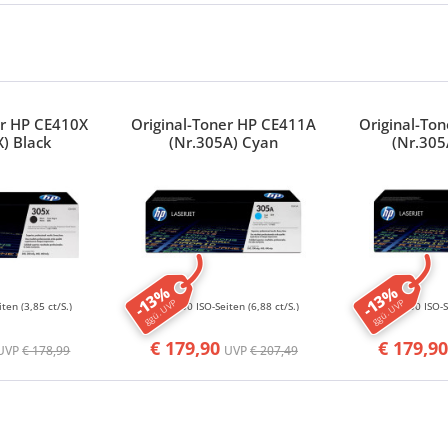
er HP CE410X
Original-Toner HP CE411A
Original-To
X) Black
(Nr.305A) Cyan
(Nr.305
-13%
-13%
ggü. UVP
ggü. UVP
iten
(3,85 ct/S.)
2600 ISO-Seiten
(6,88 ct/S.)
2600 ISO-
€ 179,90
€ 179,90
UVP
€ 178,99
UVP
€ 207,49