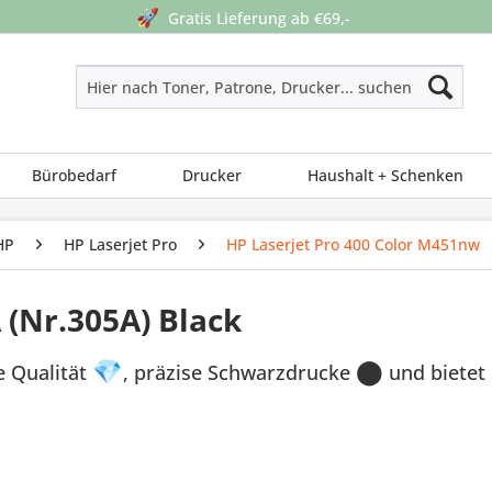
🚀
Gratis Lieferung ab €69,-
Bürobedarf
Drucker
Haushalt + Schenken
HP
HP Laserjet Pro
HP Laserjet Pro 400 Color M451nw
 (Nr.305A) Black
e Qualität
💎
, präzise Schwarzdrucke
⬤
und bietet