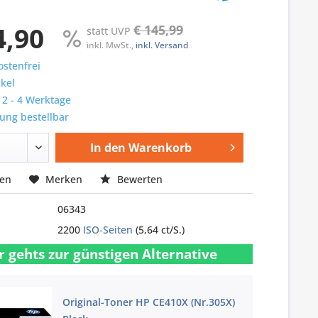
4,90
€ 145,99
statt UVP
inkl. MwSt.,
inkl. Versand
stenfrei
ikel
: 2 - 4 Werktage
ung bestellbar
In den
Warenkorb
hen
Merken
Bewerten
06343
2200
ISO-Seiten
(5,64 ct/S.)
r gehts zur günstigen Alternative
Original-Toner HP CE410X (Nr.305X)