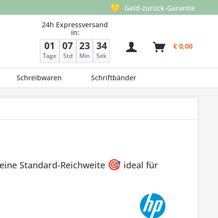
💛
Geld-zurück-Garantie
24h Expressversand
in:
01
07
23
34
€ 0,00
Tage
Std
Min
Sek
Schreibwaren
Schriftbänder
 eine Standard-Reichweite
🎯
ideal für