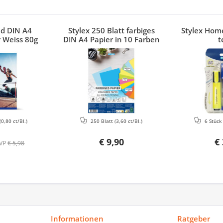
ed DIN A4
Stylex 250 Blatt farbiges
Stylex Home
 Weiss 80g
DIN A4 Papier in 10 Farben
t
(0,80 ct/Bl.)
250 Blatt
(3,60 ct/Bl.)
6 Stüc
€ 9,90
€ 
VP
€ 5,98
Informationen
Ratgeber