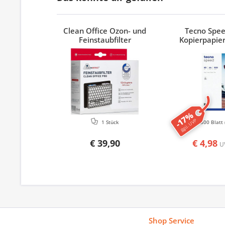
Clean Office Ozon- und
Tecno Spe
Feinstaubfilter
Kopierpapier
-17%
ggü. UVP
1 Stück
500 Blatt
€ 39,90
€ 4,98
U
Shop Service