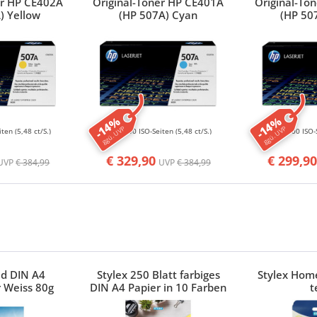
er HP CE402A
Original-Toner HP CE401A
Original-To
) Yellow
(HP 507A) Cyan
(HP 507
-14%
-14%
ggü. UVP
ggü. UVP
iten
(5,48 ct/S.)
6000 ISO-Seiten
(5,48 ct/S.)
11000 ISO-
€ 329,90
€ 299,90
UVP
€ 384,99
UVP
€ 384,99
ed DIN A4
Stylex 250 Blatt farbiges
Stylex Home
 Weiss 80g
DIN A4 Papier in 10 Farben
t