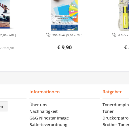
(0,80 ct/Bl.)
250 Blatt
(3,60 ct/Bl.)
6 Stüc
€ 9,90
€ 
VP
€ 5,98
Informationen
Ratgeber
Über uns
Tonerdumpin
en
Nachhaltigkeit
Toner
G&G Ninestar Image
Druckerpatr
Batterieverordnung
Brother Tone