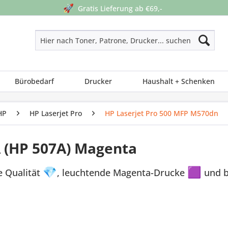
🚀
Gratis Lieferung ab €69,-
Bürobedarf
Drucker
Haushalt + Schenken
HP
HP Laserjet Pro
HP Laserjet Pro 500 MFP M570dn
A (HP 507A) Magenta
e Qualität
💎
, leuchtende Magenta-Drucke
🟪
und b