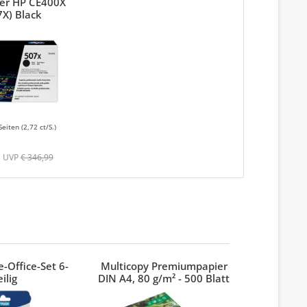
ner HP CE400X
X) Black
Seiten
(2,72 ct/S.)
UVP
€ 346,99
-Office-Set 6-
Multicopy Premiumpapier
Index 3M
eilig
DIN A4, 80 g/m² - 500 Blatt