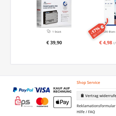
-17%
ggü. UVP
1 Stück
500 Blatt
€ 39,90
€ 4,98
U
Shop Service
Vertrag widerruf
Reklamationsformular
Hilfe / FAQ