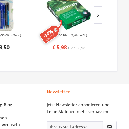
-14%
-50%
ggü. UVP
ggü. UVP
k
(50,00 ct/Stck.)
500 Blatt
(1,00 ct/Bl.)
50
3,50
€ 5,98
€ 1,
UVP
€ 6,98
Newsletter
g‑Blog
Jetzt Newsletter abonnieren und
keine Aktionen mehr verpassen.
onen
r wechseln