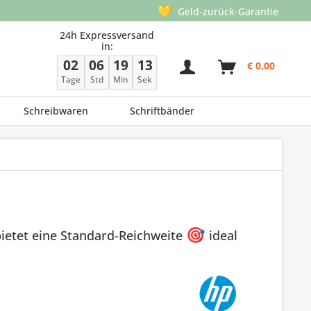
💛
Geld-zurück-Garantie
24h Expressversand
in:
02
06
19
13
€ 0,00
Tage
Std
Min
Sek
Schreibwaren
Schriftbänder
ietet eine Standard-Reichweite
🎯
ideal