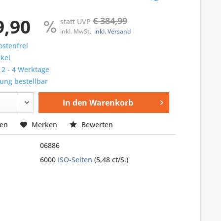
9,90
€ 384,99
statt UVP
inkl. MwSt.,
inkl. Versand
stenfrei
ikel
: 2 - 4 Werktage
ung bestellbar
In den
Warenkorb
hen
Merken
Bewerten
06886
6000
ISO-Seiten
(5,48 ct/S.)