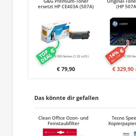
G&G Premium-Toner
Original-Ton
ersetzt HP CE403A (507A)
(HP 507A
Magenta
TOP
-14%
DEAL
ggü. UVP
6000 ISO-Seiten
(1,32 ct/S.)
6000 ISO-Se
€ 79,90
€ 329,90
Das könnte dir gefallen
Clean Office Ozon- und
Tecno Spe
Feinstaubfilter
Kopierpapier