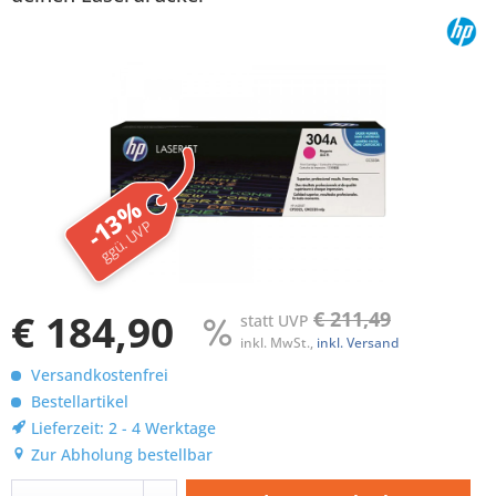
-13%
ggü. UVP
€ 184,90
€ 211,49
statt UVP
inkl. MwSt.,
inkl. Versand
Versandkostenfrei
Bestellartikel
Lieferzeit: 2 - 4 Werktage
Zur Abholung bestellbar