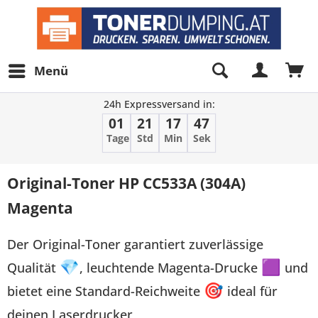
Menü
24h Expressversand in:
01
21
17
46
Tage
Std
Min
Sek
Original-Toner HP CC533A (304A)
Magenta
Der Original-Toner garantiert zuverlässige
Qualität
💎
, leuchtende Magenta-Drucke
🟪
und
bietet eine Standard-Reichweite
🎯
ideal für
deinen Laserdrucker