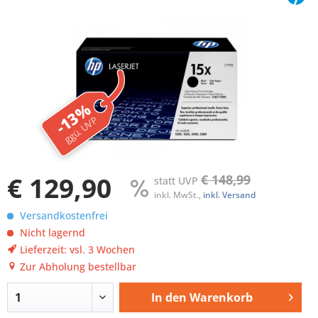
-13%
ggü. UVP
€ 129,90
€ 148,99
statt UVP
inkl. MwSt.,
inkl. Versand
Versandkostenfrei
Nicht lagernd
Lieferzeit: vsl. 3 Wochen
Zur Abholung bestellbar
In den
Warenkorb