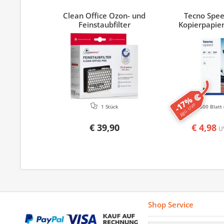
Clean Office Ozon- und
Tecno Spe
Feinstaubfilter
Kopierpapier
-17%
ggü. UVP
1 Stück
500 Blatt
€ 39,90
€ 4,98
U
Shop Service