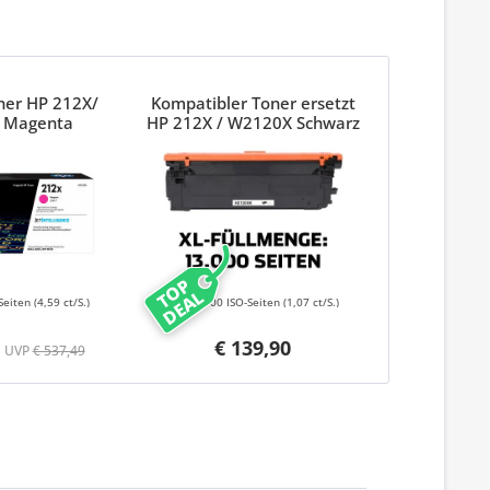
ner HP 212X/
Kompatibler Toner ersetzt
 Magenta
HP 212X / W2120X Schwarz
13K
TOP
DEAL
Seiten
(4,59 ct/S.)
13000 ISO-Seiten
(1,07 ct/S.)
€ 139,90
UVP
€ 537,49