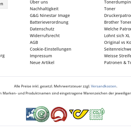
Über uns
Tonerdumpin
en
Nachhaltigkeit
Toner
G&G Ninestar Image
Druckerpatr
Batterieverordnung
Brother Tone
Datenschutz
Welche Patron
Widerrufsrecht
Lohnt sich XL
AGB
Original vs K
Cookie-Einstellungen
Seitenreichwe
urg
Impressum
Weisse Strei
Neue Artikel
Patronen & To
Alle Preise inkl. gesetzl. Mehrwertsteuer zzgl.
Versandkosten
.
ten Marken- und Produktnamen sind eingetragene Warenzeichen der jeweiligen 