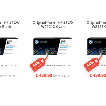
ner HP 212A/
Original-Toner HP 212X/
Original-To
 Black
W2121X Cyan
W2123X
-14%
-14%
ggü. UVP
ggü. UVP
iten
(4,07 ct/S.)
10000 ISO-Seiten
(4,59 ct/S.)
10000 ISO-
€ 459,90
€ 459,90
UVP
€ 259,99
UVP
€ 537,49