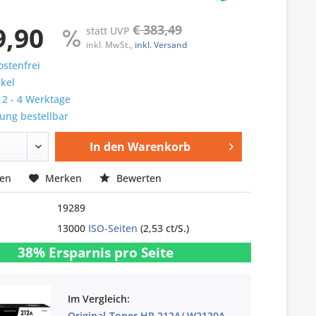
9,90
€ 383,49
statt UVP
inkl. MwSt.,
inkl. Versand
stenfrei
ikel
: 2 - 4 Werktage
ung bestellbar
In den
Warenkorb
hen
Merken
Bewerten
19289
13000
ISO-Seiten
(2,53 ct/S.)
38% Ersparnis pro Seite
Im Vergleich:
Original-Toner HP 212A/ W2120A