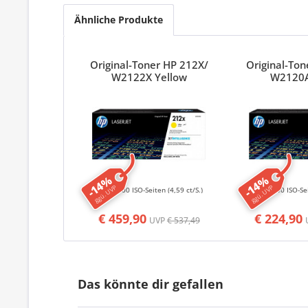
Ähnliche Produkte
Original-Toner HP 212X/
Original-To
W2122X Yellow
W2120A
-14%
-14%
ggü. UVP
ggü. UVP
10000 ISO-Seiten
(4,59 ct/S.)
5500 ISO-Se
€ 459,90
€ 224,90
UVP
€ 537,49
Das könnte dir gefallen