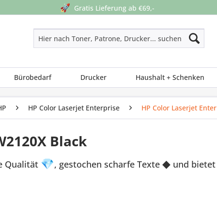
🚀
Gratis Lieferung ab €69,-
Bürobedarf
Drucker
Haushalt + Schenken
HP
HP Color Laserjet Enterprise
HP Color Laserjet Ente
 W2120X Black
e Qualität
💎
, gestochen scharfe Texte
◆
und bietet