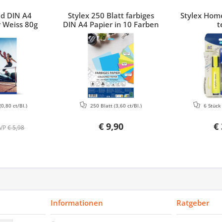
ed DIN A4
Stylex 250 Blatt farbiges
Stylex Home
 Weiss 80g
DIN A4 Papier in 10 Farben
t
(0,80 ct/Bl.)
250 Blatt
(3,60 ct/Bl.)
6 Stüc
€ 9,90
€ 
VP
€ 5,98
Informationen
Ratgeber