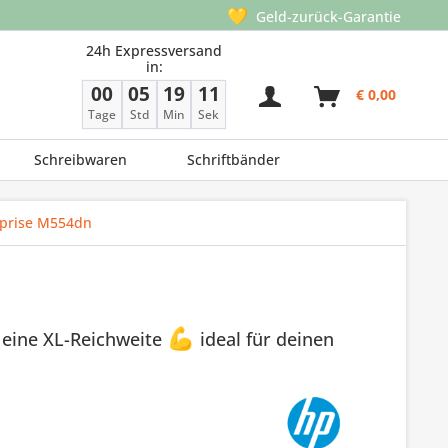
💛
Geld-zurück-Garantie
24h Expressversand
in:
00
05
19
10
€ 0,00
Tage
Std
Min
Sek
Schreibwaren
Schriftbänder
rprise M554dn
 eine XL-Reichweite
💪
ideal für deinen