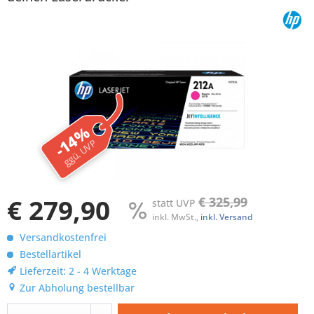
-14%
ggü. UVP
€ 279,90
€ 325,99
statt UVP
inkl. MwSt.,
inkl. Versand
Versandkostenfrei
Bestellartikel
Lieferzeit: 2 - 4 Werktage
Zur Abholung bestellbar