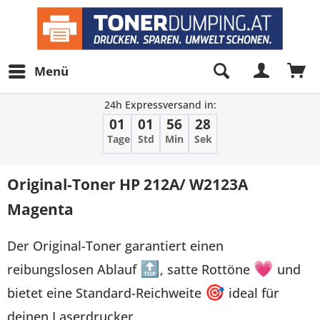
Menü
24h Expressversand in:
01
01
56
28
Tage
Std
Min
Sek
Original-Toner HP 212A/ W2123A
Magenta
Der Original-Toner garantiert einen
reibungslosen Ablauf
🔝
, satte Rottöne
💗
und
bietet eine Standard-Reichweite
🎯
ideal für
deinen Laserdrucker