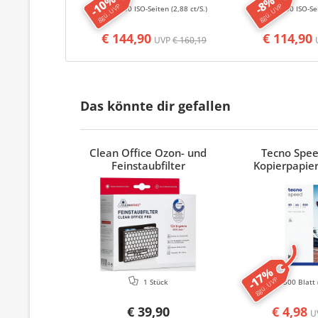
-10%
-8%
ggü. UVP
ggü. UVP
5000 ISO-Seiten
(2,88 ct/S.)
2200 ISO-Se
€ 144,90
€ 114,90
UVP
€ 160,19
Das könnte dir gefallen
Clean Office Ozon- und
Tecno Spe
Feinstaubfilter
Kopierpapier
-17%
ggü. UVP
1 Stück
500 Blatt
€ 39,90
€ 4,98
U