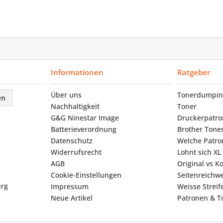
Informationen
Ratgeber
Über uns
Tonerdumpin
en
Nachhaltigkeit
Toner
G&G Ninestar Image
Druckerpatr
Batterieverordnung
Brother Tone
Datenschutz
Welche Patron
Widerrufsrecht
Lohnt sich XL
AGB
Original vs K
Cookie-Einstellungen
Seitenreichwe
urg
Impressum
Weisse Strei
Neue Artikel
Patronen & To