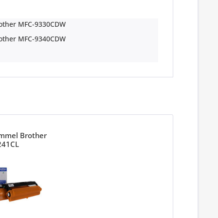
other MFC-9330CDW
other MFC-9340CDW
ommel Brother
241CL