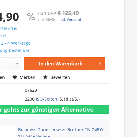
4,90
€ 125,19
statt UVP
inkl. MwSt.,
inkl. Versand
stenfrei
ikel
: 2 - 4 Werktage
ung bestellbar
In den
Warenkorb
hen
Merken
Bewerten
07623
2200
ISO-Seiten
(5,18 ct/S.)
r gehts zur günstigen Alternative
Business-Toner ersetzt Brother TN-245Y/
TN-246Y Yellow