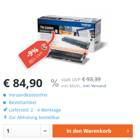
-9%
ggü. UVP
€ 84,90
€ 93,39
statt UVP
inkl. MwSt.,
inkl. Versand
Versandkostenfrei
Bestellartikel
Lieferzeit: 2 - 4 Werktage
Zur Abholung bestellbar
In den
Warenkorb