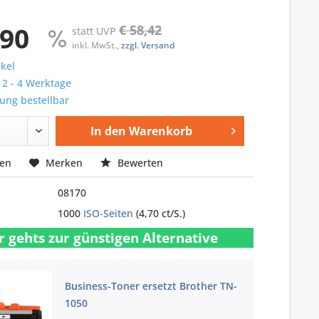
,90
€ 58,42
statt UVP
inkl. MwSt.,
zzgl. Versand
ikel
: 2 - 4 Werktage
ung bestellbar
In den
Warenkorb
hen
Merken
Bewerten
08170
1000
ISO-Seiten
(4,70 ct/S.)
r gehts zur günstigen Alternative
Business-Toner ersetzt Brother TN-
1050