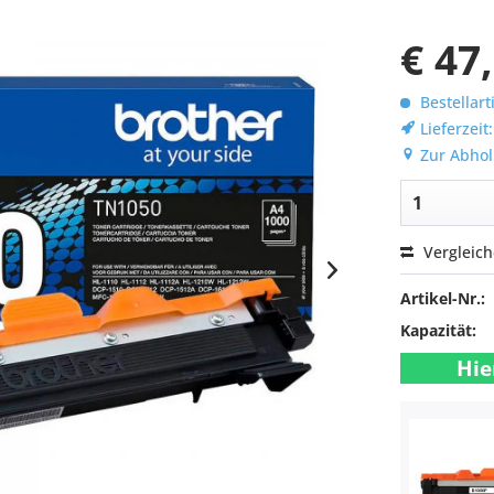
€ 47
Bestellart
Lieferzeit
Zur Abhol
Vergleic
Artikel-Nr.:
Kapazität:
Hie