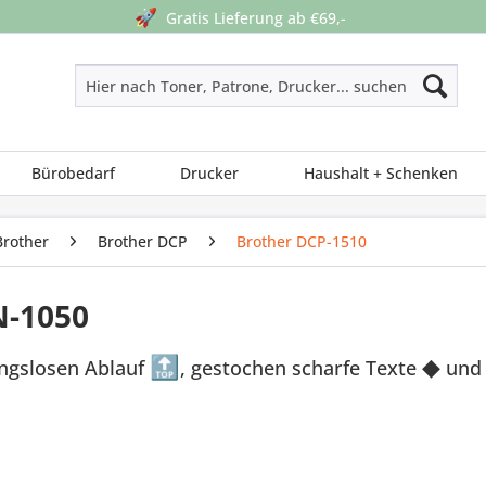
🚀
Gratis Lieferung ab €69,-
Bürobedarf
Drucker
Haushalt + Schenken
Brother
Brother DCP
Brother DCP-1510
N-1050
ungslosen Ablauf
🔝
, gestochen scharfe Texte
◆
und 