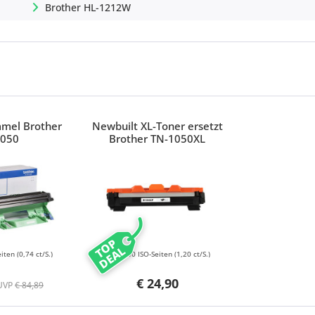
Brother HL-1212W
mmel Brother
Newbuilt XL-Toner ersetzt
1050
Brother TN-1050XL
TOP
DEAL
eiten
(0,74 ct/S.)
2000 ISO-Seiten
(1,20 ct/S.)
€ 24,90
UVP
€ 84,89