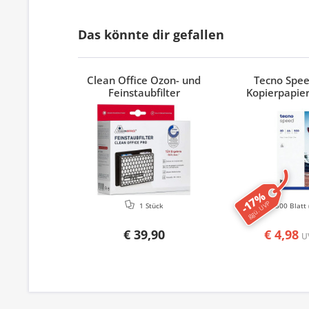
Das könnte dir gefallen
Clean Office Ozon- und
Tecno Spe
Feinstaubfilter
Kopierpapier
-17%
ggü. UVP
1 Stück
500 Blatt
€ 39,90
€ 4,98
U