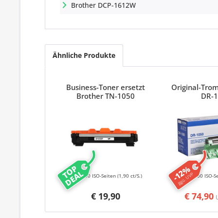
Brother DCP-1612W
Ähnliche Produkte
Business-Toner ersetzt
Original-Tro
Brother TN-1050
DR-
TOP
-12%
DEAL
ggü. UVP
1000 ISO-Seiten
(1,90 ct/S.)
10000 ISO-S
€ 19,90
€ 74,90