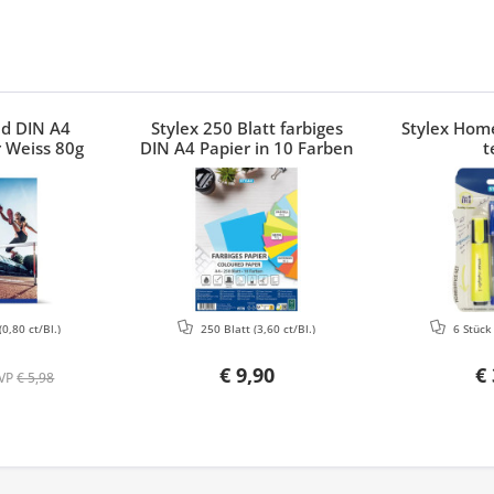
ed DIN A4
Stylex 250 Blatt farbiges
Stylex Home
 Weiss 80g
DIN A4 Papier in 10 Farben
t
(0,80 ct/Bl.)
250 Blatt
(3,60 ct/Bl.)
6 Stüc
€ 9,90
€ 
VP
€ 5,98