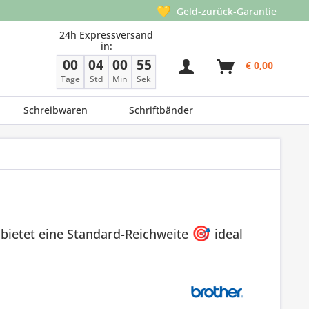
💛
Geld-zurück-Garantie
24h Expressversand
in:
00
04
00
54
€ 0,00
Tage
Std
Min
Sek
Schreibwaren
Schriftbänder
bietet eine Standard-Reichweite
🎯
ideal