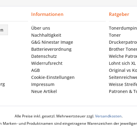
Informationen
Ratgeber
Über uns
Tonerdumpin
en
Nachhaltigkeit
Toner
G&G Ninestar Image
Druckerpatr
Batterieverordnung
Brother Tone
Datenschutz
Welche Patron
Widerrufsrecht
Lohnt sich XL
AGB
Original vs K
Cookie-Einstellungen
Seitenreichwe
urg
Impressum
Weisse Strei
Neue Artikel
Patronen & To
Alle Preise inkl. gesetzl. Mehrwertsteuer zzgl.
Versandkosten
.
ten Marken- und Produktnamen sind eingetragene Warenzeichen der jeweiligen 