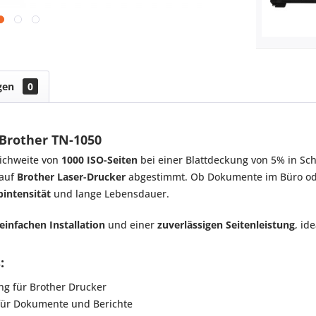
gen
0
 Brother TN-1050
ichweite von
1000 ISO-Seiten
bei einer Blattdeckung von 5% in Sc
 auf
Brother Laser-Drucker
abgestimmt. Ob Dokumente im Büro ode
bintensität
und lange Lebensdauer.
einfachen Installation
und einer
zuverlässigen Seitenleistung
, id
:
g für Brother Drucker
 für Dokumente und Berichte