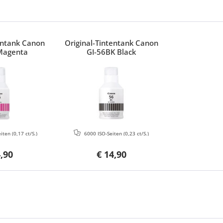
tentank Canon
Original-Tintentank Canon
Magenta
GI-56BK Black
eiten
(0,17 ct/S.)
6000 ISO-Seiten
(0,23 ct/S.)
4,90
€ 14,90