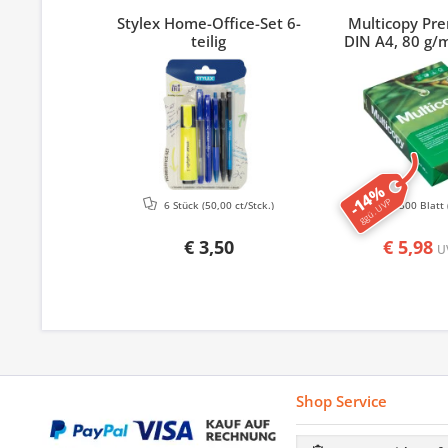
Stylex Home-Office-Set 6-
Multicopy Pr
teilig
DIN A4, 80 g/m
-14%
ggü. UVP
6 Stück
(50,00 ct/Stck.)
500 Blatt
€ 3,50
€ 5,98
U
Shop Service