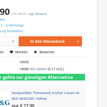
,90
inkl. MwSt.,
zzgl. Versand
ikel
: 2 - 4 Werktage
ung bestellbar
In den
Warenkorb
hen
Merken
Bewerten
19095
14000
ISO-Seiten
(0,17 ct/S.)
r gehts zur günstigen Alternative
Kompatibler Tintentank ersetzt Canon GI-
56Y/ 4432C001 Yellow
nur € 17,90