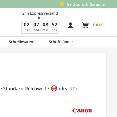
💛
Geld-zurück-Garantie
24h Expressversand
in:
02
07
08
51
€ 0,00
Tage
Std
Min
Sek
Schreibwaren
Schriftbänder
ne Standard-Reichweite
🎯
ideal für