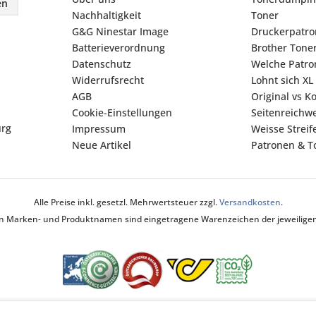
en
Nachhaltigkeit
Toner
G&G Ninestar Image
Druckerpatr
Batterieverordnung
Brother Tone
Datenschutz
Welche Patron
Widerrufsrecht
Lohnt sich XL
AGB
Original vs K
Cookie-Einstellungen
Seitenreichwe
urg
Impressum
Weisse Strei
Neue Artikel
Patronen & To
Alle Preise inkl. gesetzl. Mehrwertsteuer zzgl.
Versandkosten
.
ten Marken- und Produktnamen sind eingetragene Warenzeichen der jeweiligen 