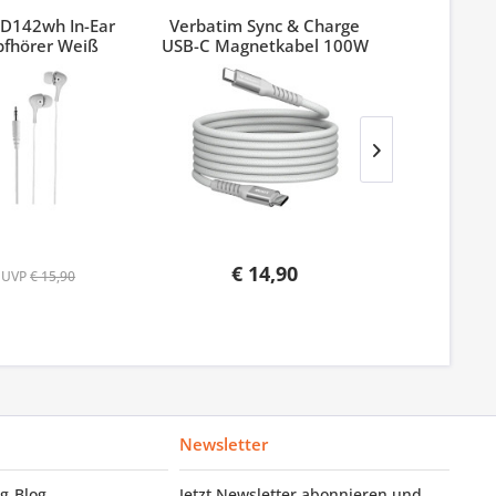
D142wh In-Ear
Verbatim Sync & Charge
Verbatim
pfhörer Weiß
USB-C Magnetkabel 100W
Pinest
Grau
€ 14,90
UVP
€ 15,90
Newsletter
g‑Blog
Jetzt Newsletter abonnieren und