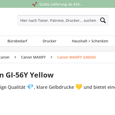
🚀
Gratis Lieferung ab €69,-
Bürobedarf
Drucker
Haushalt + Schenken
Canon
Canon MAXIFY
Canon MAXIFY GX6050
n GI-56Y Yellow
ige Qualität
💎
, klare Gelbdrucke
💛
und bietet ei