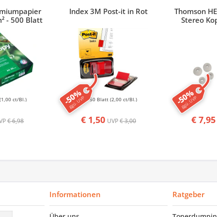
emiumpapier
Index 3M Post-it in Rot
Thomson HE
² - 500 Blatt
Stereo Ko
-50%
-50%
ggü. UVP
ggü. UVP
(1,00 ct/Bl.)
50 Blatt
(2,00 ct/Bl.)
€ 1,50
€ 7,95
VP
€ 6,98
UVP
€ 3,00
Informationen
Ratgeber
Über uns
Tonerdumpin