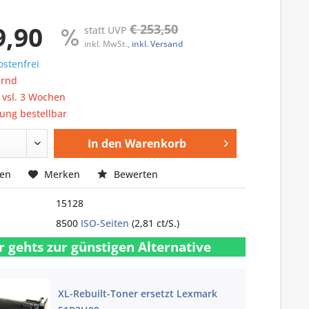
9,90
€ 253,50
statt UVP
inkl. MwSt.,
inkl. Versand
stenfrei
ernd
: vsl. 3 Wochen
ung bestellbar
In den
Warenkorb
hen
Merken
Bewerten
15128
8500
ISO-Seiten
(2,81 ct/S.)
r gehts zur günstigen Alternative
XL-Rebuilt-Toner ersetzt Lexmark