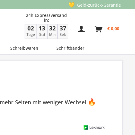
💛
Geld-zurück-Garantie
24h Expressversand
in:
02
13
32
37
€ 0,00
Tage
Std
Min
Sek
Schreibwaren
Schriftbänder
 mehr Seiten mit weniger Wechsel
🔥