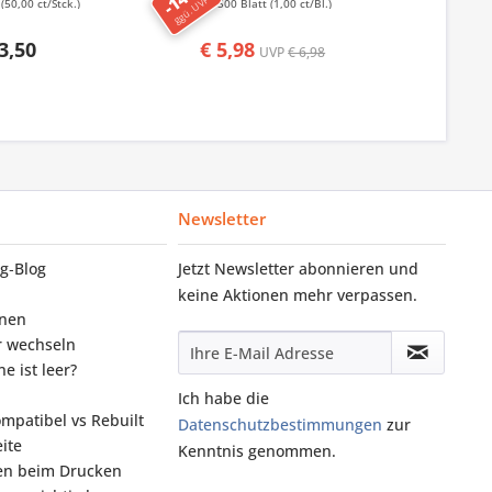
ggü. UVP
ggü. UVP
k
(50,00 ct/Stck.)
500 Blatt
(1,00 ct/Bl.)
50
3,50
€ 5,98
€ 1,
UVP
€ 6,98
Newsletter
g‑Blog
Jetzt Newsletter abonnieren und
keine Aktionen mehr verpassen.
onen
r wechseln
e ist leer?
Ich habe die
ompatibel vs Rebuilt
Datenschutzbestimmungen
zur
ite
Kenntnis genommen.
fen beim Drucken