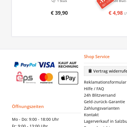
ggü. UVP
1 Stück
500 Blatt
€ 39,90
€ 4,98
U
Shop Service
Vertrag widerruf
Reklamationsformular
Hilfe / FAQ
24h Blitzversand
Geld-zurück-Garantie
Öffnungszeiten
Zahlungsvarianten
Kontakt
Mo - Do: 9:00 - 18:00 Uhr
Lagerverkauf in Salzb
Fr: 9:00 - 13:00 Uhr