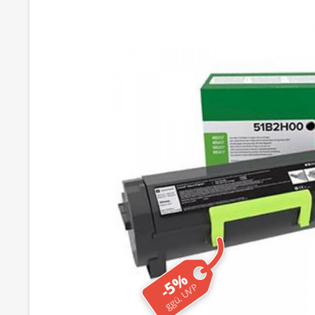
-5%
ggü. UVP