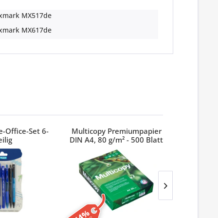
xmark MX517de
xmark MX617de
-Office-Set 6-
Multicopy Premiumpapier
Index 3M
eilig
DIN A4, 80 g/m² - 500 Blatt
-14%
-50%