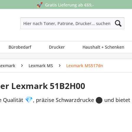
🚀
Gratis Lieferung ab €69,-
Bürobedarf
Drucker
Haushalt + Schenken
Lexmark
Lexmark MS
Lexmark MS517dn
ner Lexmark 51B2H00
e Qualität
💎
, präzise Schwarzdrucke
⬤
und bietet