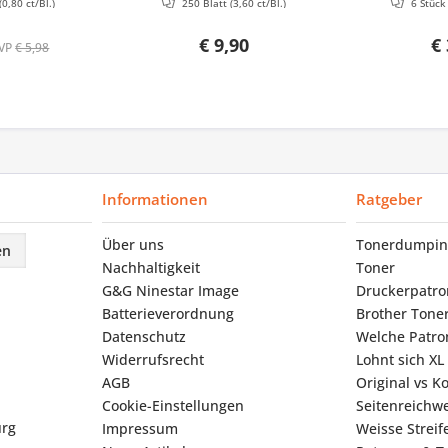
(0,80 ct/Bl.)
250 Blatt
(3,60 ct/Bl.)
6 Stüc
€ 9,90
€ 
VP
€ 5,98
Informationen
Ratgeber
Über uns
Tonerdumpin
en
Nachhaltigkeit
Toner
G&G Ninestar Image
Druckerpatr
Batterieverordnung
Brother Tone
Datenschutz
Welche Patron
Widerrufsrecht
Lohnt sich XL
AGB
Original vs K
Cookie-Einstellungen
Seitenreichwe
urg
Impressum
Weisse Strei