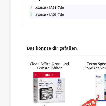
Lexmark MS417dn
Lexmark MS517dn
Das könnte dir gefallen
Clean Office Ozon- und
Tecno Spe
Feinstaubfilter
Kopierpapier
-17%