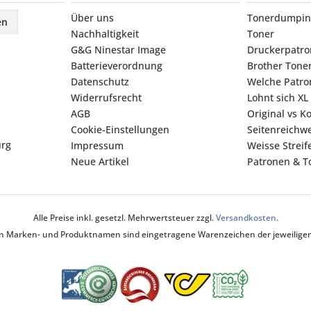
Über uns
Tonerdumpin
en
Nachhaltigkeit
Toner
G&G Ninestar Image
Druckerpatr
Batterieverordnung
Brother Tone
Datenschutz
Welche Patron
Widerrufsrecht
Lohnt sich XL
AGB
Original vs K
Cookie-Einstellungen
Seitenreichwe
urg
Impressum
Weisse Strei
Neue Artikel
Patronen & To
Alle Preise inkl. gesetzl. Mehrwertsteuer zzgl.
Versandkosten
.
ten Marken- und Produktnamen sind eingetragene Warenzeichen der jeweiligen 