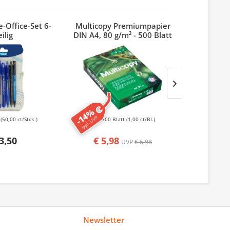
-Office-Set 6-
Multicopy Premiumpapier
Index 3M
eilig
DIN A4, 80 g/m² - 500 Blatt
-14%
-50%
ggü. UVP
ggü. UVP
k
(50,00 ct/Stck.)
500 Blatt
(1,00 ct/Bl.)
50
3,50
€ 5,98
€ 1,
UVP
€ 6,98
Newsletter