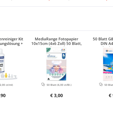
nreiniger Kit
MediaRange Fotopapier
50 Blatt G
ungslösung +
10x15cm (4x6 Zoll) 50 Blatt,
DIN A4
Canon, HP,
glänzend
hochg
Brother
2,00 ct/ml)
50 Blatt
(6,00 ct/Bl.)
50 Bla
,90
€ 3,00
€ 