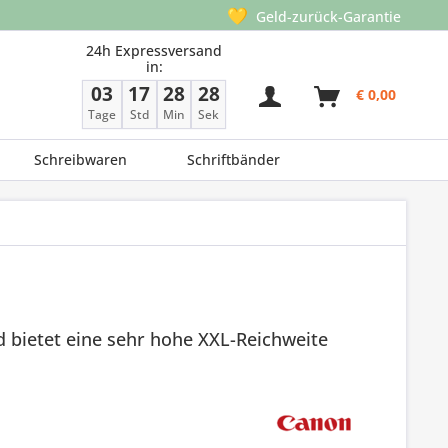
💛
Geld-zurück-Garantie
24h Expressversand
in:
03
17
28
27
€ 0,00
Tage
Std
Min
Sek
Schreibwaren
Schriftbänder
 bietet eine sehr hohe XXL-Reichweite