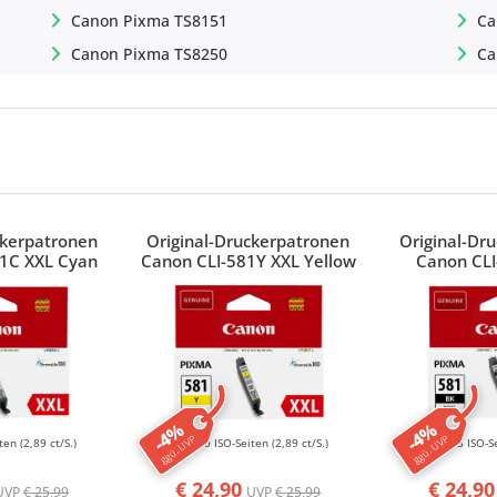
Canon Pixma TS8151
Ca
Canon Pixma TS8250
Ca
ckerpatronen
Original-Druckerpatronen
Original-Dr
81C XXL Cyan
Canon CLI-581Y XXL Yellow
Canon CLI
Foto
-4%
-4%
ggü. UVP
ggü. UVP
iten
(2,89 ct/S.)
830 ISO-Seiten
(2,89 ct/S.)
795 ISO-S
€ 24,90
€ 24,90
UVP
€ 25,99
UVP
€ 25,99