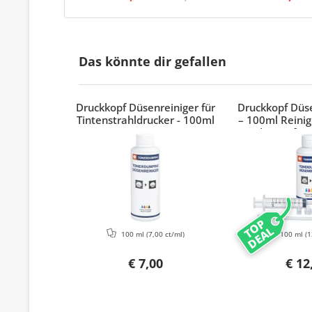
Das könnte dir gefallen
Druckkopf Düsenreiniger für
Druckkopf Düse
Tintenstrahldrucker - 100ml
– 100ml Reinig
Adapter für 
Epson & 
TOP
DEAL
100 ml
(7,00 ct/ml)
100 ml
(1
€ 7,00
€ 12