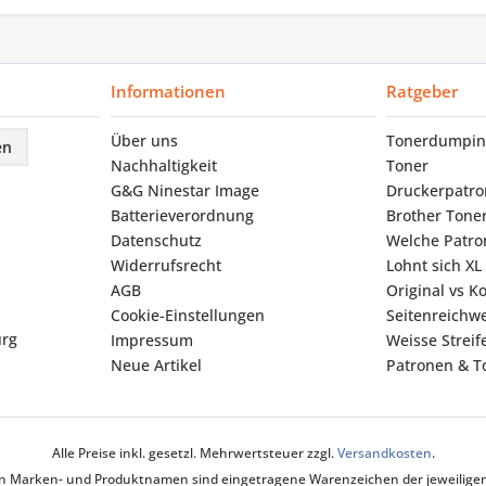
Informationen
Ratgeber
Über uns
Tonerdumpin
en
Nachhaltigkeit
Toner
G&G Ninestar Image
Druckerpatr
Batterieverordnung
Brother Tone
Datenschutz
Welche Patron
Widerrufsrecht
Lohnt sich XL
AGB
Original vs K
Cookie-Einstellungen
Seitenreichwe
urg
Impressum
Weisse Strei
Neue Artikel
Patronen & To
Alle Preise inkl. gesetzl. Mehrwertsteuer zzgl.
Versandkosten
.
ten Marken- und Produktnamen sind eingetragene Warenzeichen der jeweiligen 