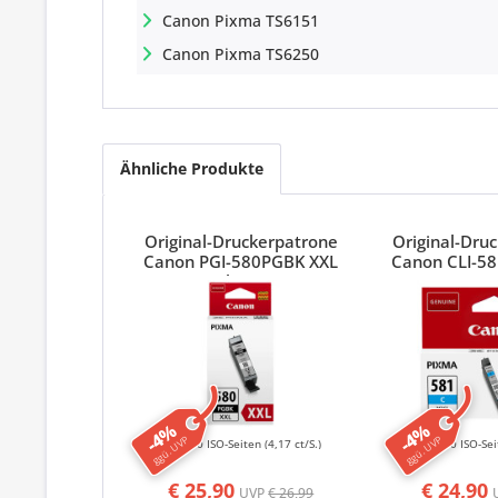
Canon Pixma TS6151
Canon Pixma TS6250
Ähnliche Produkte
Original-Druckerpatrone
Original-Dru
Canon PGI-580PGBK XXL
Canon CLI-5
Schwarz
-4%
-4%
ggü. UVP
ggü. UVP
600 ISO-Seiten
(4,17 ct/S.)
830 ISO-Se
€ 25,90
€ 24,90
UVP
€ 26,99