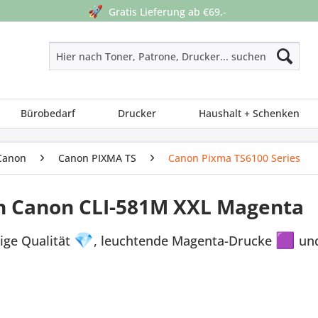
🚀
Gratis Lieferung ab €69,-
Bürobedarf
Drucker
Haushalt + Schenken
Canon
Canon PIXMA TS
Canon Pixma TS6100 Series
n Canon CLI-581M XXL Magenta
ige Qualität
💎
, leuchtende Magenta-Drucke
🟪
und