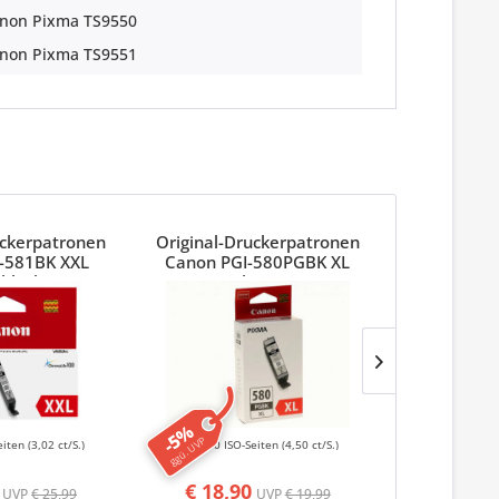
non Pixma TS9550
non Pixma TS9551
uckerpatronen
Original-Druckerpatronen
Original-M
-581BK XXL
Canon PGI-580PGBK XL
CLI-581 XXL
black
Schwarz
-5%
-5%
ggü. UVP
ggü. UVP
eiten
(3,02 ct/S.)
400 ISO-Seiten
(4,50 ct/S.)
3202 ISO
€ 18,90
€ 89,9
UVP
€ 25,99
UVP
€ 19,99