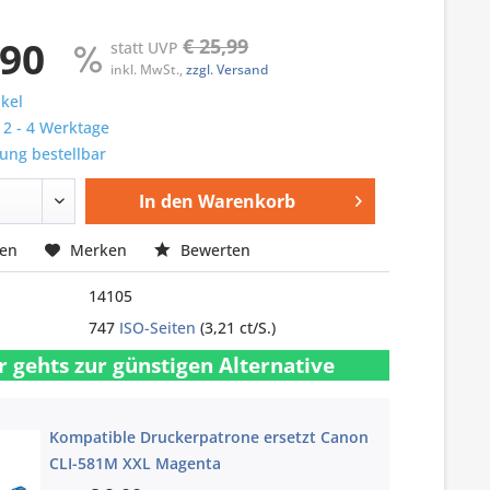
,90
€ 25,99
statt UVP
inkl. MwSt.,
zzgl. Versand
ikel
: 2 - 4 Werktage
ung bestellbar
In den
Warenkorb
hen
Merken
Bewerten
14105
747
ISO-Seiten
(3,21 ct/S.)
r gehts zur günstigen Alternative
Kompatible Druckerpatrone ersetzt Canon
CLI-581M XXL Magenta