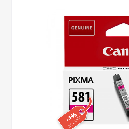
-4%
ggü. UVP