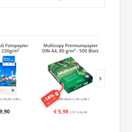
&G Fotopapier
Multicopy Premiumpapier
Stylex Ho
 230g/m²
DIN A4, 80 g/m² - 500 Blatt
länzend
-14%
ggü. UVP
tt
(18,00 ct/Bl.)
500 Blatt
(1,00 ct/Bl.)
6 St
9,90
€ 5,98
UVP
€ 6,98