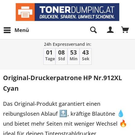
Menü
24h Expressversand in:
01
08
53
43
Tage
Std
Min
Sek
Original-Druckerpatrone HP Nr.912XL
Cyan
Das Original-Produkt garantiert einen
reibungslosen Ablauf
🔝
, kräftige Blautöne
💧
und bietet mehr Seiten mit weniger Wechsel
🔥
ideal für deinen Tintenstrahldrucker