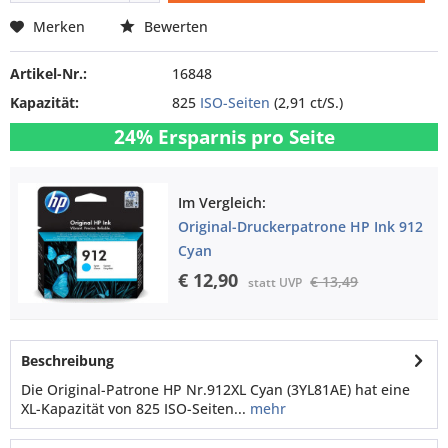
Merken
Bewerten
Artikel-Nr.:
16848
Kapazität:
825
ISO-Seiten
(2,91 ct/S.)
24% Ersparnis pro Seite
Im Vergleich:
Original-Druckerpatrone HP Ink 912
Cyan
€ 12,90
€ 13,49
statt UVP
Beschreibung
Die Original-Patrone HP Nr.912XL Cyan (3YL81AE) hat eine
XL-Kapazität von 825 ISO-Seiten...
mehr