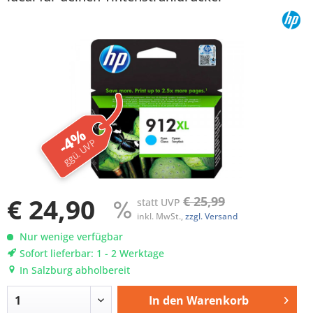
-4%
ggü. UVP
€ 24,90
€ 25,99
statt UVP
inkl. MwSt.,
zzgl. Versand
Nur wenige verfügbar
Sofort lieferbar: 1 - 2 Werktage
In Salzburg abholbereit
In den
Warenkorb