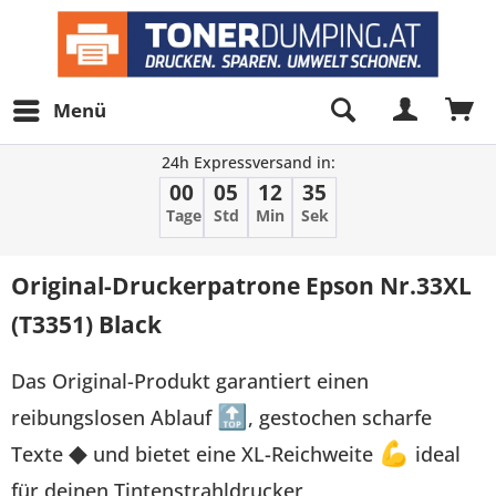
Menü
24h Expressversand in:
00
05
12
35
Tage
Std
Min
Sek
Original-Druckerpatrone Epson Nr.33XL
(T3351) Black
Das Original-Produkt garantiert einen
reibungslosen Ablauf
🔝
, gestochen scharfe
Texte
◆
und bietet eine XL-Reichweite
💪
ideal
für deinen Tintenstrahldrucker