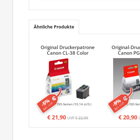
Ähnliche Produkte
Original Druckerpatrone
Original-Dr
Canon CL-38 Color
Canon PG
-5%
-9%
ggü. UVP
ggü. UVP
207 ISO-Seiten
(10,14 ct/S.)
320 ISO-Se
€ 21,90
€ 20,90
UVP
€ 22,99