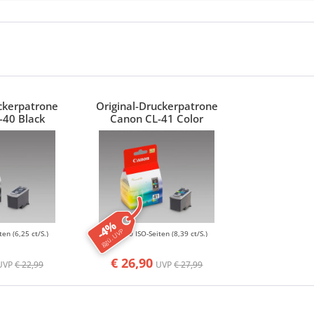
uckerpatrone
Original-Druckerpatrone
-40 Black
Canon CL-41 Color
-4%
ggü. UVP
iten
(6,25 ct/S.)
310 ISO-Seiten
(8,39 ct/S.)
€ 26,90
UVP
€ 22,99
UVP
€ 27,99