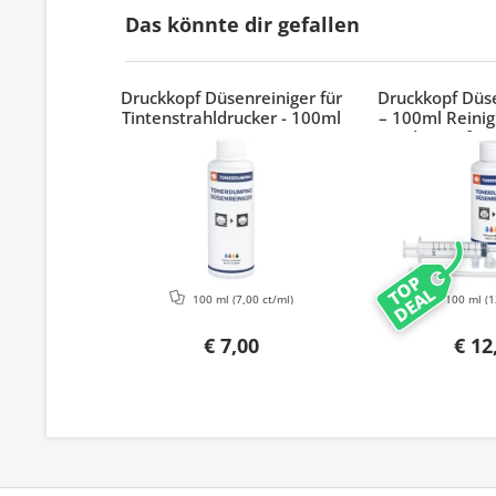
Das könnte dir gefallen
Druckkopf Düsenreiniger für
Druckkopf Düse
Tintenstrahldrucker - 100ml
– 100ml Reinig
Adapter für 
Epson & 
TOP
DEAL
100 ml
(7,00 ct/ml)
100 ml
(1
€ 7,00
€ 12