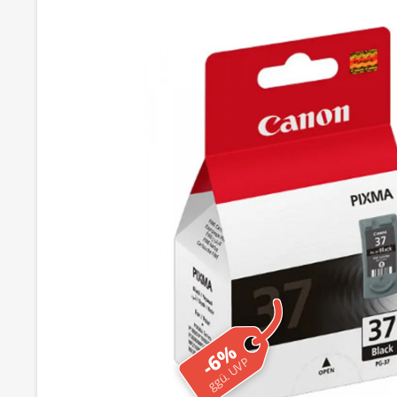
-6%
ggü. UVP