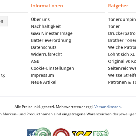
Informationen
Ratgeber
Über uns
Tonerdumpin
en
Nachhaltigkeit
Toner
G&G Ninestar Image
Druckerpatr
Batterieverordnung
Brother Tone
Datenschutz
Welche Patron
Widerrufsrecht
Lohnt sich XL
AGB
Original vs K
Cookie-Einstellungen
Seitenreichwe
urg
Impressum
Weisse Strei
Neue Artikel
Patronen & To
Alle Preise inkl. gesetzl. Mehrwertsteuer zzgl.
Versandkosten
.
ten Marken- und Produktnamen sind eingetragene Warenzeichen der jeweiligen 