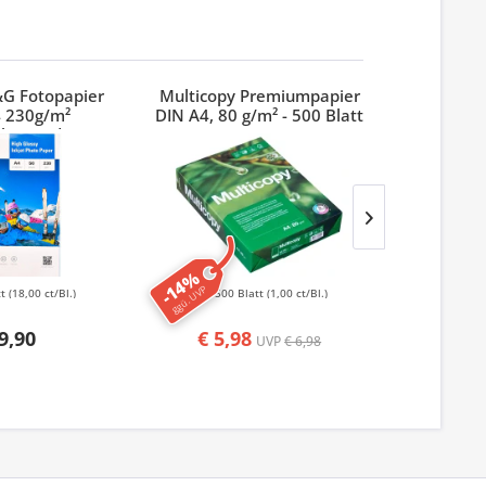
&G Fotopapier
Multicopy Premiumpapier
Stylex Ho
 230g/m²
DIN A4, 80 g/m² - 500 Blatt
länzend
-14%
ggü. UVP
tt
(18,00 ct/Bl.)
500 Blatt
(1,00 ct/Bl.)
6 St
9,90
€ 5,98
UVP
€ 6,98