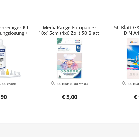
nreiniger Kit
MediaRange Fotopapier
50 Blatt G
ungslösung +
10x15cm (4x6 Zoll) 50 Blatt,
DIN A4
Canon, HP,
glänzend
hochg
Brother
2,00 ct/ml)
50 Blatt
(6,00 ct/Bl.)
50 Bla
,90
€ 3,00
€ 