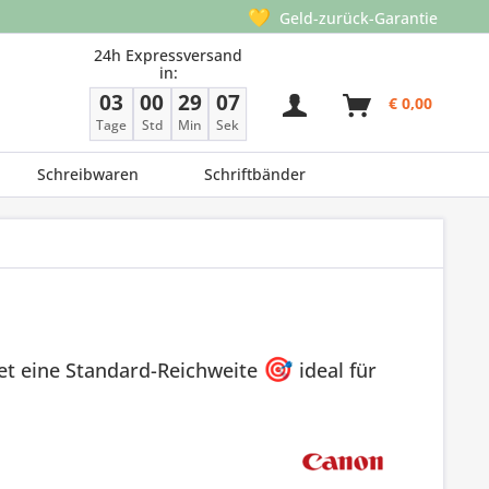
💛
Geld-zurück-Garantie
24h Expressversand
in:
03
00
29
06
€ 0,00
Tage
Std
Min
Sek
Schreibwaren
Schriftbänder
et eine Standard-Reichweite
🎯
ideal für