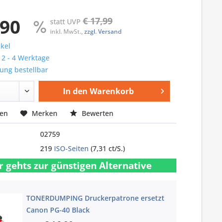
,90
€ 17,99
statt UVP
inkl. MwSt.,
zzgl. Versand
ikel
: 2 - 4 Werktage
ung bestellbar
In den
Warenkorb
hen
Merken
Bewerten
02759
219
ISO-Seiten
(7,31 ct/S.)
r gehts zur günstigen Alternative
TONERDUMPING Druckerpatrone ersetzt
Canon PG-40 Black