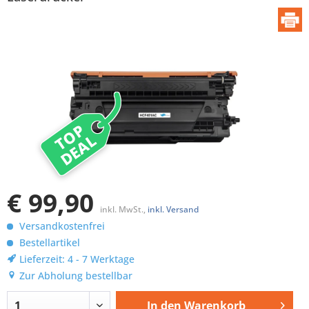
TOP
DEAL
€ 99,90
inkl. MwSt.,
inkl. Versand
Versandkostenfrei
Bestellartikel
Lieferzeit: 4 - 7 Werktage
Zur Abholung bestellbar
In den
Warenkorb