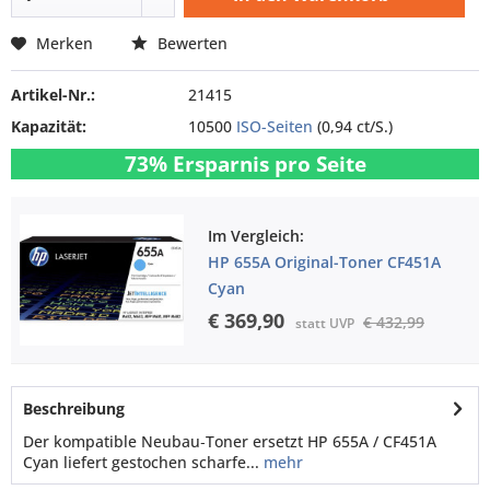
Merken
Bewerten
Artikel-Nr.:
21415
Kapazität:
10500
ISO-Seiten
(0,94 ct/S.)
73% Ersparnis pro Seite
Im Vergleich:
HP 655A Original-Toner CF451A
Cyan
€ 369,90
€ 432,99
statt UVP
Beschreibung
Der kompatible Neubau‑Toner ersetzt HP 655A / CF451A
Cyan liefert gestochen scharfe...
mehr