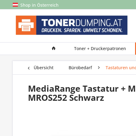
Shop in Österreich
Toner + Druckerpatronen
Übersicht
Bürobedarf
Tastaturen un
MediaRange Tastatur + M
MROS252 Schwarz