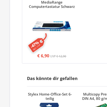
MediaRange
Computertastatur Schwarz
-47%
ggü. UVP
€ 6,90
UVP
€ 12,90
Das könnte dir gefallen
Stylex Home-Office-Set 6-
Multicopy Pr
teilig
DIN A4, 80 g/m