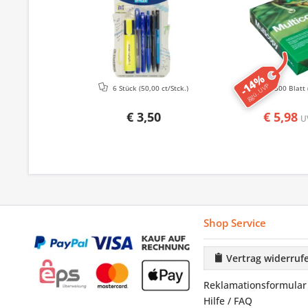
-14%
ggü. UVP
6 Stück
(50,00 ct/Stck.)
500 Blatt
€ 3,50
€ 5,98
U
Shop Service
Vertrag widerruf
Reklamationsformular
Hilfe / FAQ