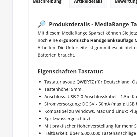
Beschreibung
Artikeldetails
Bewertun
🔎
Produktdetails - MediaRange T
Mit diesem MediaRange Sparset können Sie jet
noch eine
ergonomische Handgelenksauflage
Arbeiten. Die Unterseite ist gummibeschichtet 
Batterien braucht.
Eigenschaften Tastatur:
Tastaturlayout: QWERTZ (für Deutschland, Ös
Tastenhöhe: 5mm
Anschluss: USB 2.0 Anschlusskabel - 1.5m K
Stromversorgung: DC 5V - 50mA (max.); USB 
Kompatibel zu Windows, Mac und Linux; Plu
Spritzwassergeschützt
Mit praktischer Höhenverstellung für mehr 
Haltbarkeit: über 5.000.000 Tastenanschläge