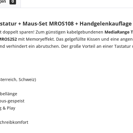
gen
0
astatur + Maus-Set MROS108 + Handgelenkauflag
zt doppelt sparen! Zum günstigen kabelgebundenen
MediaRange T
 MROS252
mit Memoryeffekt. Das gelgefüllte Kissen und eine ange
und verhindert ein abrutschen. Der große Vorteil an einer Tastatu
terreich, Schweiz)
abellänge
bus-gespeist
g & Play
Schreibkomfort