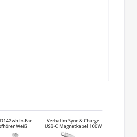
D142wh In-Ear
Verbatim Sync & Charge
Verbatim
pfhörer Weiß
USB-C Magnetkabel 100W
Pinest
Grau