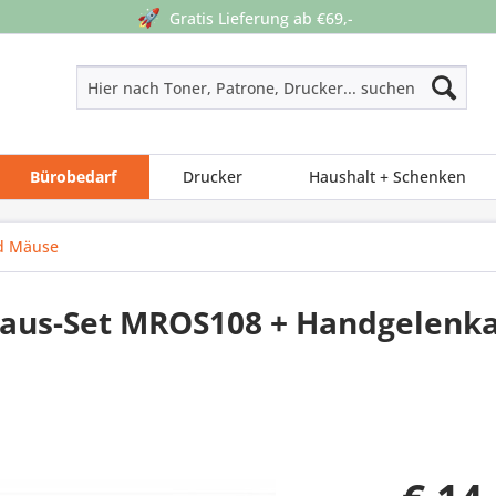
🚀
Gratis Lieferung ab €69,-
Bürobedarf
Drucker
Haushalt + Schenken
d Mäuse
aus-Set MROS108 + Handgelenka