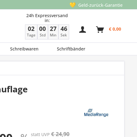
💛
Geld-zurück-Garantie
24h Expressversand
in:
02
00
27
45
€ 0,00
Tage
Std
Min
Sek
Schreibwaren
Schriftbänder
uflage
€ 24,90
statt UVP