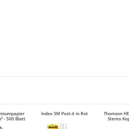
emiumpapier
Index 3M Post-it in Rot
Thomson HE
² - 500 Blatt
Stereo Ko