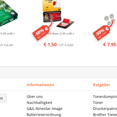
-50%
-50%
ggü. UVP
ggü. UVP
(1,00 ct/Bl.)
50 Blatt
(2,00 ct/Bl.)
€ 1,50
€ 7,95
VP
€ 6,98
UVP
€ 3,00
Informationen
Ratgeber
Über uns
Tonerdumpin
en
Nachhaltigkeit
Toner
G&G Ninestar Image
Druckerpatr
Batterieverordnung
Brother Tone