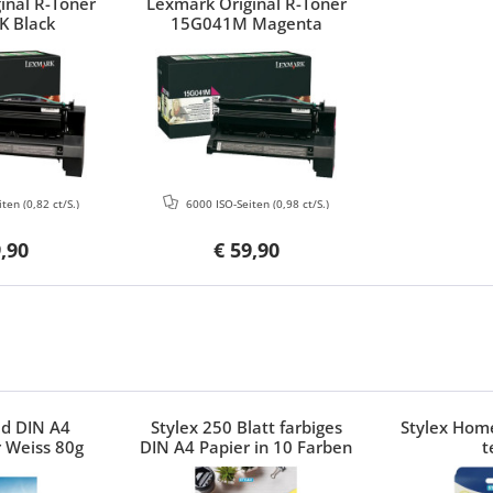
inal R-Toner
Lexmark Original R-Toner
K Black
15G041M Magenta
iten
(0,82 ct/S.)
6000 ISO-Seiten
(0,98 ct/S.)
9,90
€ 59,90
ed DIN A4
Stylex 250 Blatt farbiges
Stylex Home
 Weiss 80g
DIN A4 Papier in 10 Farben
t