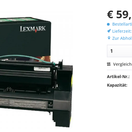
€ 59
Bestellart
Lieferzeit
Zur Abhol
Vergleic
Artikel-Nr.:
Kapazität: