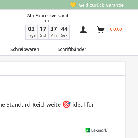
💛
Geld-zurück-Garantie
24h Expressversand
in:
03
17
37
43
€ 0,00
Tage
Std
Min
Sek
Schreibwaren
Schriftbänder
ine Standard-Reichweite
🎯
ideal für