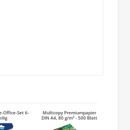
-Office-Set 6-
Multicopy Premiumpapier
Index 3M
eilig
DIN A4, 80 g/m² - 500 Blatt