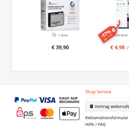
-17%
ggü. UVP
1 Stück
500 Blatt
€ 39,90
€ 4,98
U
Shop Service
Vertrag widerruf
Reklamationsformular
Hilfe / FAQ