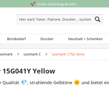
🚀
Gratis Lieferung ab €69,-
Bürobedarf
Drucker
Haushalt + Schenken
Lexmark
Lexmark C
Lexmark C752-Serie
r 15G041Y Yellow
e Qualität
💎
, strahlende Gelbtöne
🌞
und bietet e