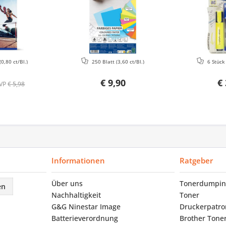
(0,80 ct/Bl.)
250 Blatt
(3,60 ct/Bl.)
6 Stüc
€ 9,90
€ 
VP
€ 5,98
Informationen
Ratgeber
Über uns
Tonerdumpin
en
Nachhaltigkeit
Toner
G&G Ninestar Image
Druckerpatr
Batterieverordnung
Brother Tone