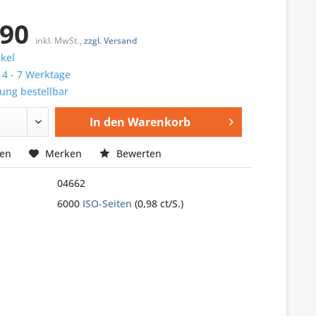
,90
inkl. MwSt.,
zzgl. Versand
ikel
: 4 - 7 Werktage
ung bestellbar
In den
Warenkorb
hen
Merken
Bewerten
04662
6000
ISO-Seiten
(0,98 ct/S.)