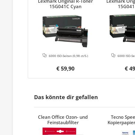
Lexmark Original R-Toner
Lexmark Orig
15G041C Cyan
15G041
6000 ISO-Seiten
(0,98 ct/S.)
6000 ISO-Se
€ 59,90
€ 4
Das könnte dir gefallen
Clean Office Ozon- und
Tecno Spe
Feinstaubfilter
Kopierpapier