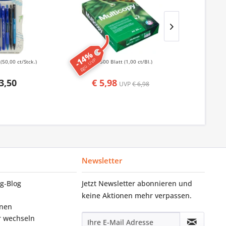
-14%
-50%
ggü. UVP
ggü. UVP
k
(50,00 ct/Stck.)
500 Blatt
(1,00 ct/Bl.)
50
3,50
€ 5,98
€ 1,
UVP
€ 6,98
Newsletter
g‑Blog
Jetzt Newsletter abonnieren und
keine Aktionen mehr verpassen.
onen
r wechseln