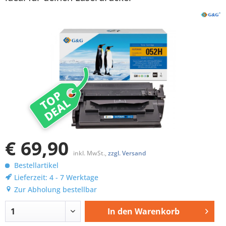
TOP
DEAL
€ 69,90
inkl. MwSt.,
zzgl. Versand
Bestellartikel
Lieferzeit: 4 - 7 Werktage
Zur Abholung bestellbar
In den
Warenkorb