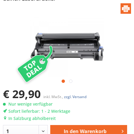
TOP
DEAL
€ 29,90
inkl. MwSt.,
zzgl. Versand
Nur wenige verfügbar
Sofort lieferbar: 1 - 2 Werktage
In Salzburg abholbereit
In den
Warenkorb