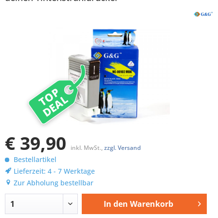
TOP
DEAL
€ 39,90
inkl. MwSt.,
zzgl. Versand
Bestellartikel
Lieferzeit: 4 - 7 Werktage
Zur Abholung bestellbar
In den
Warenkorb