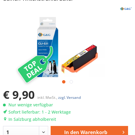
TOP
DEAL
€ 9,90
inkl. MwSt.,
zzgl. Versand
Nur wenige verfügbar
Sofort lieferbar: 1 - 2 Werktage
In Salzburg abholbereit
In den
Warenkorb