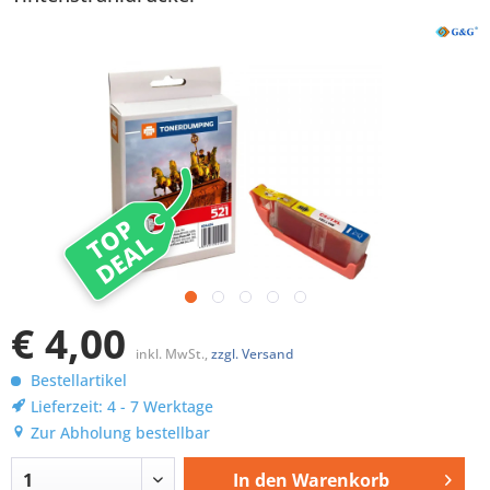
TOP
DEAL
€ 4,00
inkl. MwSt.,
zzgl. Versand
Bestellartikel
Lieferzeit: 4 - 7 Werktage
Zur Abholung bestellbar
In den
Warenkorb