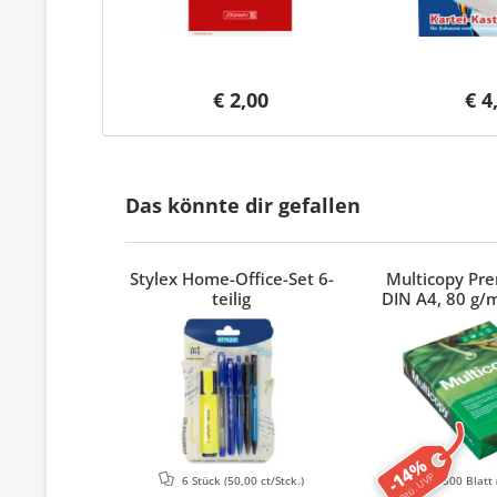
€ 2,00
€ 4
Das könnte dir gefallen
Stylex Home-Office-Set 6-
Multicopy Pr
teilig
DIN A4, 80 g/m
-14%
ggü. UVP
6 Stück
(50,00 ct/Stck.)
500 Blatt