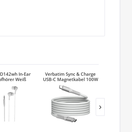
D142wh In-Ear
Verbatim Sync & Charge
Verbatim
pfhörer Weiß
USB-C Magnetkabel 100W
Pinest
Grau