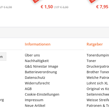
€ 1,50
€ 7,95
VP
€ 6,98
UVP
€ 3,00
Informationen
Ratgeber
Über uns
Tonerdumpin
en
Nachhaltigkeit
Toner
G&G Ninestar Image
Druckerpatr
Batterieverordnung
Brother Tone
Datenschutz
Welche Patron
Widerrufsrecht
Lohnt sich XL
AGB
Original vs K
Cookie-Einstellungen
Seitenreichwe
urg
Impressum
Weisse Strei
Neue Artikel
Patronen & To