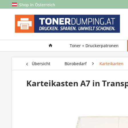
Shop in Österreich
Toner + Druckerpatronen
Übersicht
Bürobedarf
Karteikarten
Karteikasten A7 in Trans