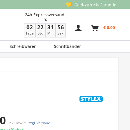
💛
Geld-zurück-Garantie
24h Expressversand
in:
02
22
31
56
€ 0,00
Tage
Std
Min
Sek
Schreibwaren
Schriftbänder
00
inkl. MwSt.,
zzgl. Versand
e verfügbar