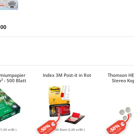
,00
emiumpapier
Index 3M Post-it in Rot
Thomson HE
² - 500 Blatt
Stereo Ko
-50%
-50%
ggü. UVP
ggü. UVP
(1,00 ct/Bl.)
50 Blatt
(2,00 ct/Bl.)