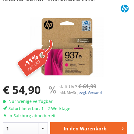
-11%
ggü. UVP
€ 54,90
€ 61,99
statt UVP
inkl. MwSt.,
zzgl. Versand
Nur wenige verfügbar
Sofort lieferbar: 1 - 2 Werktage
In Salzburg abholbereit
In den
Warenkorb