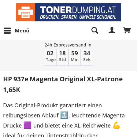
Menü
24h Expressversand in:
02
18
59
34
Tage
Std
Min
Sek
HP 937e Magenta Original XL-Patrone
1,65K
Das Original-Produkt garantiert einen
reibungslosen Ablauf
🔝
, leuchtende Magenta-
Drucke
🟪
und bietet eine XL-Reichweite
💪
ideal für deinen Tintenstrahldrucker