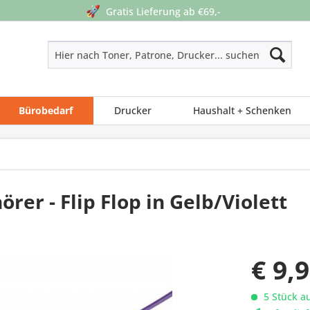
🚀
Gratis Lieferung ab €69,-
Bürobedarf
Drucker
Haushalt + Schenken
rer - Flip Flop in Gelb/Violett
€ 9,
5 Stück au