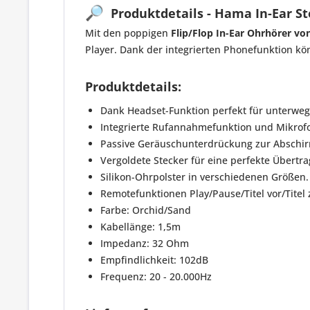
🔎
Produktdetails - Hama In-Ear Ste
Mit den poppigen
Flip/Flop In-Ear Ohrhörer v
Player. Dank der integrierten Phonefunktion kö
Produktdetails:
Dank Headset-Funktion perfekt für unterweg
Integrierte Rufannahmefunktion und Mikrof
Passive Geräuschunterdrückung zur Absch
Vergoldete Stecker für eine perfekte Übertr
Silikon-Ohrpolster in verschiedenen Größen.
Remotefunktionen Play/Pause/Titel vor/Titel 
Farbe: Orchid/Sand
Kabellänge: 1,5m
Impedanz: 32 Ohm
Empfindlichkeit: 102dB
Frequenz: 20 - 20.000Hz