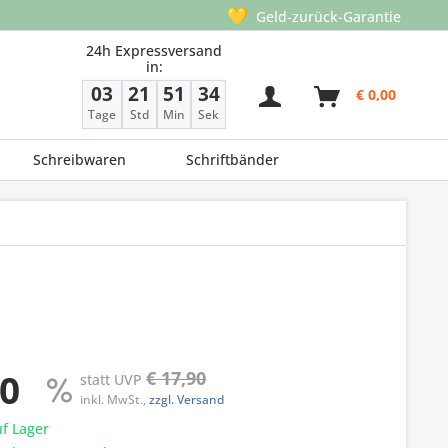
💛
Geld-zurück-Garantie
24h Expressversand
in:
03
21
51
34
€ 0,00
Tage
Std
Min
Sek
Schreibwaren
Schriftbänder
90
€ 17,90
statt UVP
inkl. MwSt.,
zzgl. Versand
f Lager