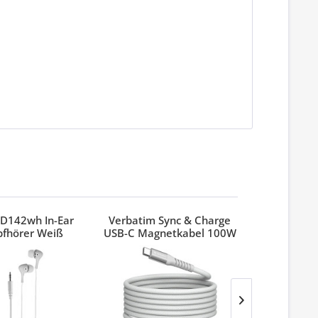
D142wh In-Ear
Verbatim Sync & Charge
Verbatim
pfhörer Weiß
USB-C Magnetkabel 100W
Pinest
Grau