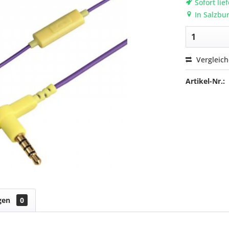
Sofort lie
In Salzbur
Vergleic
Artikel-Nr.:
gen
0