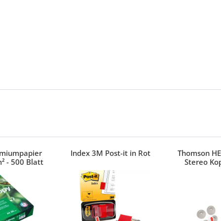
emiumpapier
Index 3M Post-it in Rot
Thomson HE
² - 500 Blatt
Stereo Ko