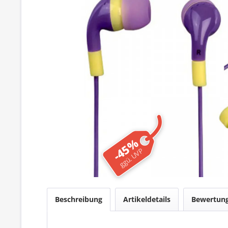
-45%
ggü. UVP
Beschreibung
Artikeldetails
Bewertun