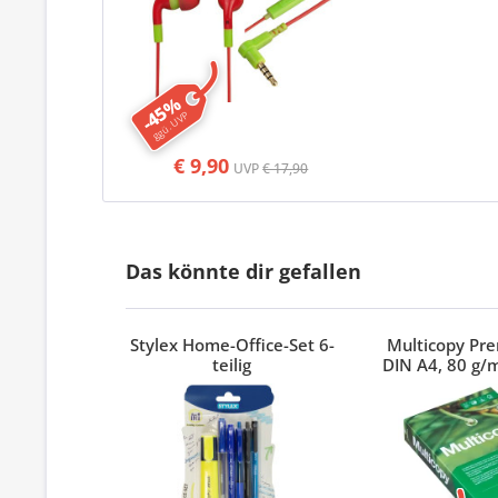
-45%
ggü. UVP
€ 9,90
UVP
€ 17,90
Das könnte dir gefallen
Stylex Home-Office-Set 6-
Multicopy Pr
teilig
DIN A4, 80 g/m