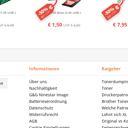
-50%
-50%
ggü. UVP
ggü. UVP
(1,00 ct/Bl.)
50 Blatt
(2,00 ct/Bl.)
€ 1,50
€ 7,95
VP
€ 6,98
UVP
€ 3,00
Informationen
Ratgeber
Über uns
Tonerdumpin
en
Nachhaltigkeit
Toner
G&G Ninestar Image
Druckerpatr
Batterieverordnung
Brother Tone
Datenschutz
Welche Patron
Widerrufsrecht
Lohnt sich XL
AGB
Original vs K
Cookie-Einstellungen
Seitenreichwe