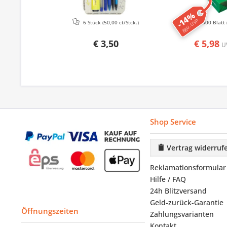
-14%
ggü. UVP
6 Stück
(50,00 ct/Stck.)
500 Blatt
€ 3,50
€ 5,98
U
Shop Service
Vertrag widerruf
Reklamationsformular
Hilfe / FAQ
24h Blitzversand
Geld-zurück-Garantie
Öffnungszeiten
Zahlungsvarianten
Kontakt