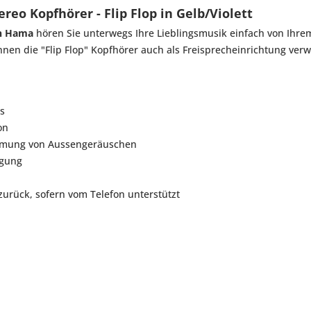
reo Kopfhörer - Flip Flop in Gelb/Violett
on Hama
hören Sie unterwegs Ihre Lieblingsmusik einfach von Ihr
nnen die "Flip Flop" Kopfhörer auch als Freisprecheinrichtung ve
s
on
irmung von Aussengeräuschen
agung
zurück, sofern vom Telefon unterstützt