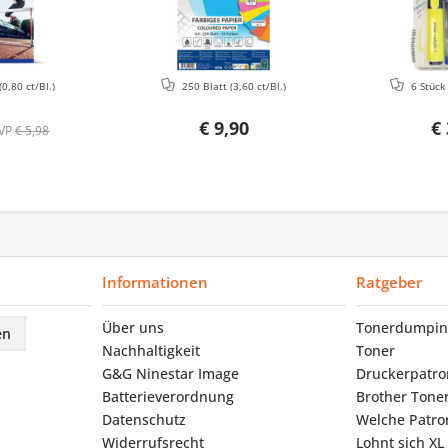
(0,80 ct/Bl.)
250 Blatt
(3,60 ct/Bl.)
6 Stüc
€ 9,90
€ 
VP
€ 5,98
Informationen
Ratgeber
Über uns
Tonerdumpin
en
Nachhaltigkeit
Toner
G&G Ninestar Image
Druckerpatr
Batterieverordnung
Brother Tone
Datenschutz
Welche Patron
Widerrufsrecht
Lohnt sich XL