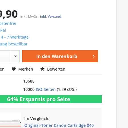
9,90
inkl. MwSt.,
inkl. Versand
stenfrei
ikel
: 4 - 7 Werktage
ung bestellbar
In den
Warenkorb
hen
Merken
Bewerten
13688
10000
ISO-Seiten
(1,29 ct/S.)
64% Ersparnis pro Seite
Im Vergleich:
Original-Toner Canon Cartridge 040