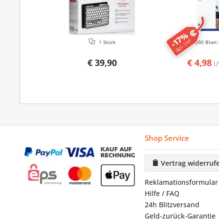
-17%
ggü. UVP
1 Stück
500 Blatt
€ 39,90
€ 4,98
U
Shop Service
Vertrag widerruf
Reklamationsformular
Hilfe / FAQ
24h Blitzversand
Geld-zurück-Garantie