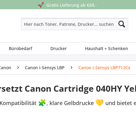
🚀
Gratis Lieferung ab €69,-
Bürobedarf
Drucker
Haushalt + Schenken
Canon
Canon i-Sensys LBP
Canon i-Sensys LBP712Cx
setzt Canon Cartridge 040HY Ye
Kompatibilität
🧩
, klare Gelbdrucke
💛
und bietet 