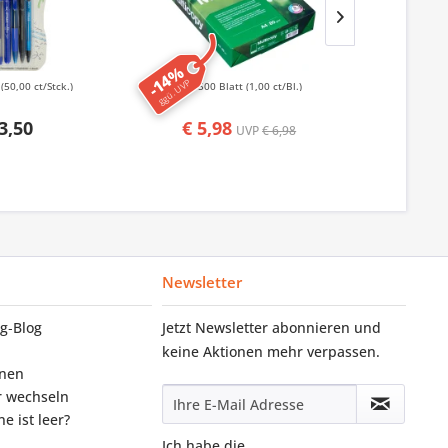
-14%
-50%
ggü. UVP
ggü. UVP
k
(50,00 ct/Stck.)
500 Blatt
(1,00 ct/Bl.)
50
3,50
€ 5,98
€ 1,
UVP
€ 6,98
Newsletter
g‑Blog
Jetzt Newsletter abonnieren und
keine Aktionen mehr verpassen.
onen
r wechseln
e ist leer?
Ich habe die