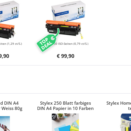
Magenta
040HBK Black
TOP
DEAL
eiten
(1,29 ct/S.)
12500 ISO-Seiten
(0,79 ct/S.)
9,90
€ 99,90
ed DIN A4
Stylex 250 Blatt farbiges
Stylex Home
 Weiss 80g
DIN A4 Papier in 10 Farben
t