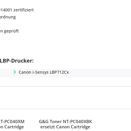
001 zertifiziert
rordnung
n geprüft
 LBP-Drucker:
Canon i-Sensys LBP712Cx
NT-PC040XM
G&G Toner NT-PC040XBK
on Cartridge
ersetzt Canon Cartridge