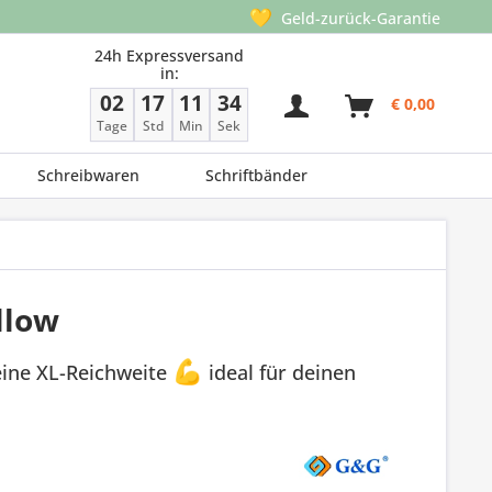
💛
Geld-zurück-Garantie
24h Expressversand
in:
02
17
11
34
€ 0,00
Tage
Std
Min
Sek
Schreibwaren
Schriftbänder
llow
eine XL-Reichweite
💪
ideal für deinen