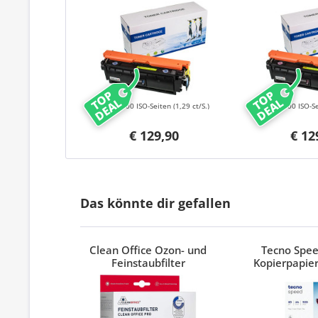
040HC Cyan
040HM 
TOP
TOP
DEAL
DEAL
10000 ISO-Seiten
(1,29 ct/S.)
10000 ISO-S
€ 129,90
€ 12
Das könnte dir gefallen
Clean Office Ozon- und
Tecno Spe
Feinstaubfilter
Kopierpapier