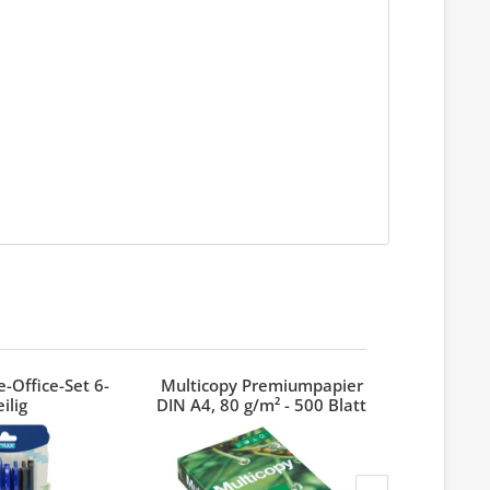
-Office-Set 6-
Multicopy Premiumpapier
Index 3M
eilig
DIN A4, 80 g/m² - 500 Blatt