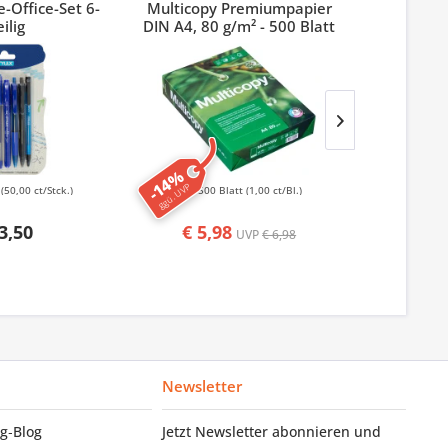
-Office-Set 6-
Multicopy Premiumpapier
Index 3M
eilig
DIN A4, 80 g/m² - 500 Blatt
-14%
-50%
ggü. UVP
ggü. UVP
k
(50,00 ct/Stck.)
500 Blatt
(1,00 ct/Bl.)
50
3,50
€ 5,98
€ 1,
UVP
€ 6,98
Newsletter
g‑Blog
Jetzt Newsletter abonnieren und