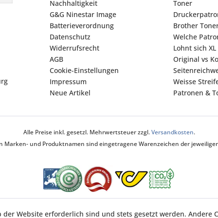
Nachhaltigkeit
Toner
G&G Ninestar Image
Druckerpatr
Batterieverordnung
Brother Tone
Datenschutz
Welche Patron
Widerrufsrecht
Lohnt sich XL
AGB
Original vs K
Cookie-Einstellungen
Seitenreichwe
urg
Impressum
Weisse Strei
Neue Artikel
Patronen & To
Alle Preise inkl. gesetzl. Mehrwertsteuer zzgl.
Versandkosten
.
ten Marken- und Produktnamen sind eingetragene Warenzeichen der jeweiligen 
b der Website erforderlich sind und stets gesetzt werden. Andere C