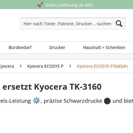
🚀
Gratis Lieferung ab €69,-
Bürobedarf
Drucker
Haushalt + Schenken
Kyocera
Kyocera ECOSYS P
Kyocera ECOSYS P3045dn
ersetzt Kyocera TK-3160
reis-Leistung
⚙
, präzise Schwarzdrucke
⬤
und bie