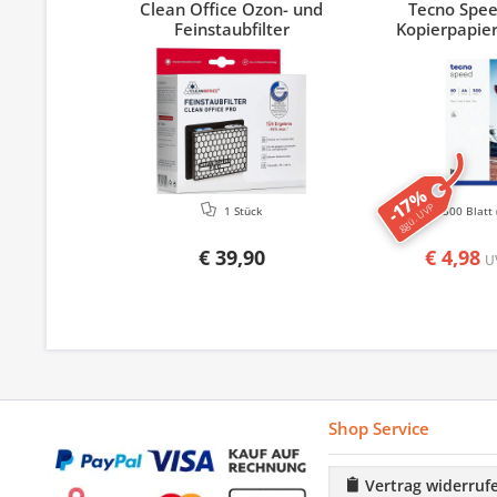
Clean Office Ozon- und
Tecno Spe
Feinstaubfilter
Kopierpapier
-17%
ggü. UVP
1 Stück
500 Blatt
€ 39,90
€ 4,98
U
Shop Service
Vertrag widerruf