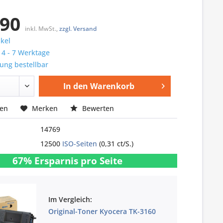
,90
inkl. MwSt.,
zzgl. Versand
ikel
: 4 - 7 Werktage
ung bestellbar
In den
Warenkorb
hen
Merken
Bewerten
14769
12500
ISO-Seiten
(0,31 ct/S.)
67% Ersparnis pro Seite
Im Vergleich:
Original-Toner Kyocera TK-3160