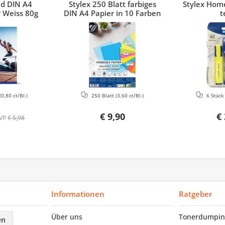
ed DIN A4
Stylex 250 Blatt farbiges
Stylex Home
 Weiss 80g
DIN A4 Papier in 10 Farben
t
(0,80 ct/Bl.)
250 Blatt
(3,60 ct/Bl.)
6 Stüc
€ 9,90
€ 
VP
€ 5,98
Informationen
Ratgeber
Über uns
Tonerdumpin
en