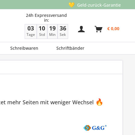
💛
Geld-zurück-Garantie
24h Expressversand
in:
03
10
19
35
€ 0,00
Tage
Std
Min
Sek
Schreibwaren
Schriftbänder
tet mehr Seiten mit weniger Wechsel
🔥