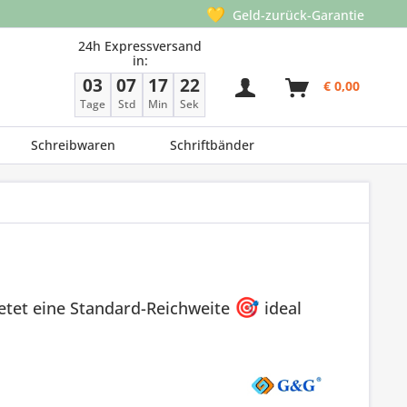
💛
Geld-zurück-Garantie
24h Expressversand
in:
03
07
17
21
€ 0,00
Tage
Std
Min
Sek
Schreibwaren
Schriftbänder
etet eine Standard-Reichweite
🎯
ideal