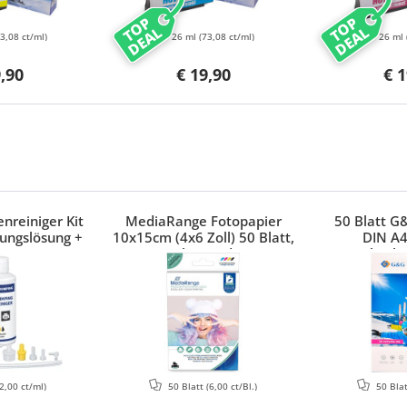
TOP
TOP
DEAL
DEAL
73,08 ct/ml)
26 ml
(73,08 ct/ml)
26 ml
9,90
€ 19,90
€ 1
nreiniger Kit
MediaRange Fotopapier
50 Blatt G
ungslösung +
10x15cm (4x6 Zoll) 50 Blatt,
DIN A4
Canon, HP,
glänzend
hochg
Brother
2,00 ct/ml)
50 Blatt
(6,00 ct/Bl.)
50 Bla