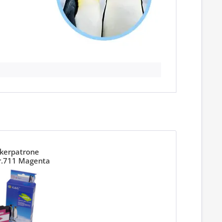
kerpatrone
r.711 Magenta
131A)