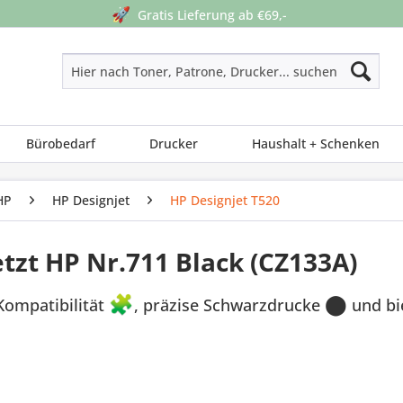
🚀
Gratis Lieferung ab €69,-
Bürobedarf
Drucker
Haushalt + Schenken
HP
HP Designjet
HP Designjet T520
zt HP Nr.711 Black (CZ133A)
Kompatibilität
🧩
, präzise Schwarzdrucke
⬤
und bi