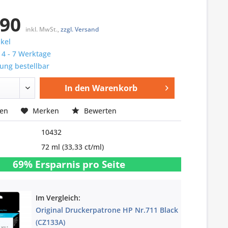
,90
inkl. MwSt.,
zzgl. Versand
ikel
: 4 - 7 Werktage
ung bestellbar
In den
Warenkorb
hen
Merken
Bewerten
10432
72 ml
(33,33 ct/ml)
69% Ersparnis pro Seite
Im Vergleich:
Original Druckerpatrone HP Nr.711 Black
(CZ133A)