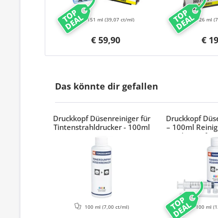
TOP
TOP
DEAL
DEAL
151 ml
(39,07 ct/ml)
26 ml
(
€ 59,90
€ 1
Das könnte dir gefallen
Druckkopf Düsenreiniger für
Druckkopf Düse
Tintenstrahldrucker - 100ml
– 100ml Reinig
Adapter für 
Epson & 
TOP
DEAL
100 ml
(7,00 ct/ml)
100 ml
(1