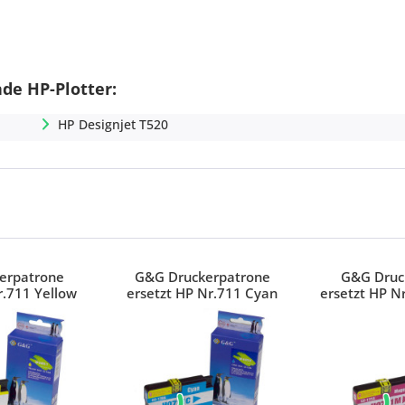
de HP-Plotter:
HP Designjet T520
erpatrone
G&G Druckerpatrone
G&G Druc
r.711 Yellow
ersetzt HP Nr.711 Cyan
ersetzt HP N
32A)
(CZ130A)
(CZ