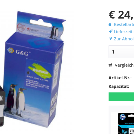
€ 24
Bestellart
Lieferzeit
Zur Abhol
Vergleic
Artikel-Nr.:
Kapazität: