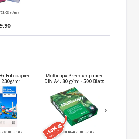
(73,08 ct/ml)
9,90
&G Fotopapier
Multicopy Premiumpapier
Stylex Ho
 230g/m²
DIN A4, 80 g/m² - 500 Blatt
länzend
-14%
ggü. UVP
tt
(18,00 ct/Bl.)
500 Blatt
(1,00 ct/Bl.)
6 St