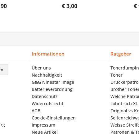
,90
€ 3,00
€ 
Informationen
Ratgeber
Über uns
Tonerdumpin
en
Nachhaltigkeit
Toner
G&G Ninestar Image
Druckerpatr
Batterieverordnung
Brother Tone
Datenschutz
Welche Patron
Widerrufsrecht
Lohnt sich XL
AGB
Original vs K
Cookie-Einstellungen
Seitenreichwe
urg
Impressum
Weisse Strei
Neue Artikel
Patronen & To