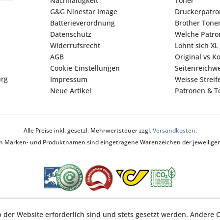
Nachhaltigkeit
Toner
G&G Ninestar Image
Druckerpatr
Batterieverordnung
Brother Tone
Datenschutz
Welche Patron
Widerrufsrecht
Lohnt sich XL
AGB
Original vs K
Cookie-Einstellungen
Seitenreichwe
urg
Impressum
Weisse Strei
Neue Artikel
Patronen & To
Alle Preise inkl. gesetzl. Mehrwertsteuer zzgl.
Versandkosten
.
ten Marken- und Produktnamen sind eingetragene Warenzeichen der jeweiligen 
b der Website erforderlich sind und stets gesetzt werden. Andere C