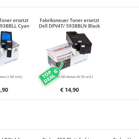
Toner ersetzt
Fabriksneuer Toner ersetzt
593BBLL Cyan
Dell DPV4T/ 593BBLN Black
TOP
DEAL
iten
(1,00 ct/S.)
2000 ISO-Seiten
(0,70 ct/S.)
4,90
€ 14,90