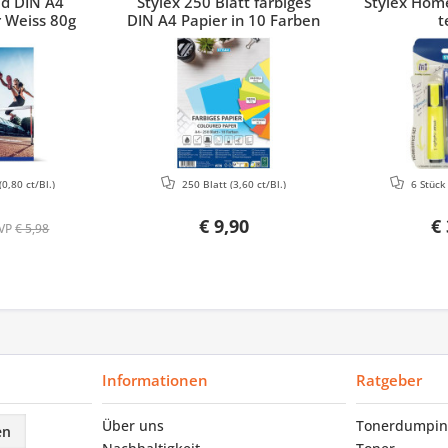
ed DIN A4
Stylex 250 Blatt farbiges
Stylex Home
 Weiss 80g
DIN A4 Papier in 10 Farben
t
(0,80 ct/Bl.)
250 Blatt
(3,60 ct/Bl.)
6 Stüc
€ 9,90
€ 
VP
€ 5,98
Informationen
Ratgeber
Über uns
Tonerdumpin
en