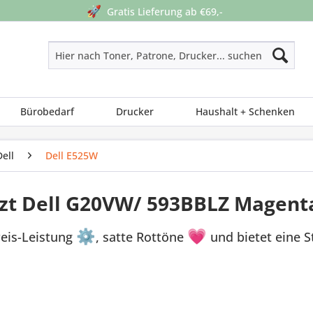
🚀
Gratis Lieferung ab €69,-
Bürobedarf
Drucker
Haushalt + Schenken
Dell
Dell E525W
tzt Dell G20VW/ 593BBLZ Magent
reis-Leistung
⚙
, satte Rottöne
💗
und bietet eine 