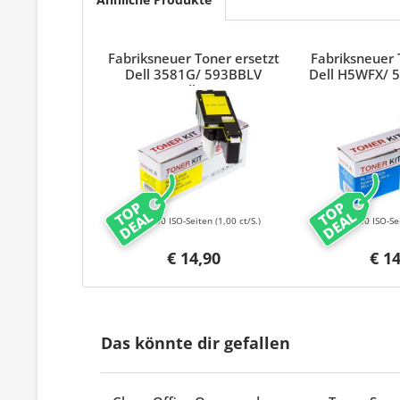
Fabriksneuer Toner ersetzt
Fabriksneuer 
Dell 3581G/ 593BBLV
Dell H5WFX/ 
Yellow
TOP
TOP
DEAL
DEAL
1400 ISO-Seiten
(1,00 ct/S.)
1400 ISO-Se
€ 14,90
€ 1
Das könnte dir gefallen