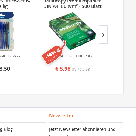
-Office-Set 6-
Multicopy Premiumpapier
Index 3M
eilig
DIN A4, 80 g/m² - 500 Blatt
-14%
-50%
ggü. UVP
ggü. UVP
k
(50,00 ct/Stck.)
500 Blatt
(1,00 ct/Bl.)
50
3,50
€ 5,98
€ 1,
UVP
€ 6,98
Newsletter
g‑Blog
Jetzt Newsletter abonnieren und