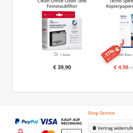
Clean Office Ozon- und
Tecno Spe
Feinstaubfilter
Kopierpapier
-17%
ggü. UVP
1 Stück
500 Blatt
€ 39,90
€ 4,98
U
Shop Service
Vertrag widerruf