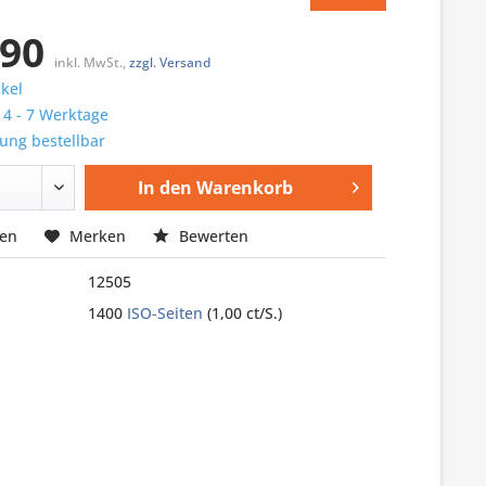
,90
inkl. MwSt.,
zzgl. Versand
ikel
: 4 - 7 Werktage
ung bestellbar
In den
Warenkorb
hen
Merken
Bewerten
12505
1400
ISO-Seiten
(1,00 ct/S.)