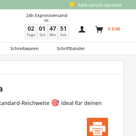
💛
Geld-zurück-Garantie
24h Expressversand
in:
02
01
47
50
€ 0,00
Tage
Std
Min
Sek
Schreibwaren
Schriftbänder
a
Standard-Reichweite
🎯
ideal für deinen