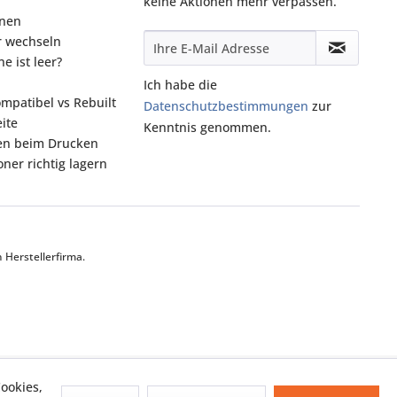
keine Aktionen mehr verpassen.
onen
r wechseln
e ist leer?
Ich habe die
ompatibel vs Rebuilt
Datenschutzbestimmungen
zur
ite
Kenntnis genommen.
fen beim Drucken
ner richtig lagern
Herstellerfirma.
ookies,