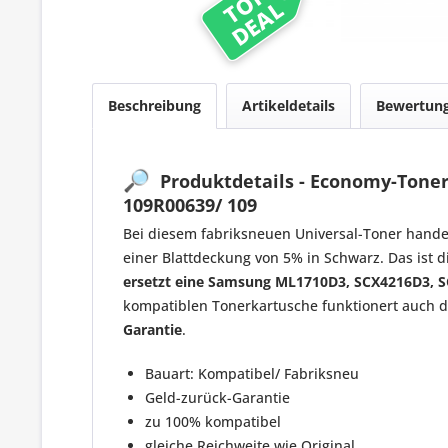
TOP
DEAL
Beschreibung
Artikeldetails
Bewertun
🔎
Produktdetails - Economy-Toner
109R00639/ 109
Bei diesem fabriksneuen Universal-Toner hande
einer Blattdeckung von 5% in Schwarz. Das ist d
ersetzt eine Samsung ML1710D3, SCX4216D3, S
kompatiblen Tonerkartusche funktionert auch di
Garantie
.
Bauart: Kompatibel/ Fabriksneu
Geld-zurück-Garantie
zu 100% kompatibel
gleiche Reichweite wie Original