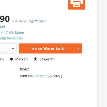
,90
inkl. MwSt.,
zzgl. Versand
ikel
: 4 - 7 Werktage
ung bestellbar
In den
Warenkorb
hen
Merken
Bewerten
10567
3000
ISO-Seiten
(0,80 ct/S.)