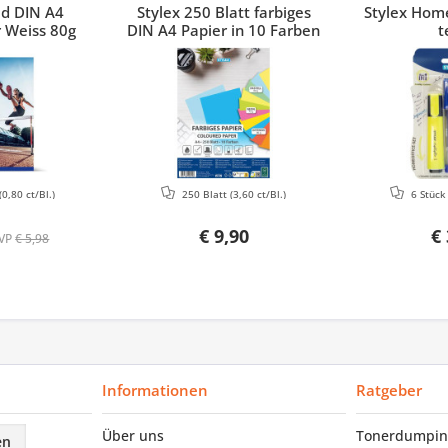
ed DIN A4
Stylex 250 Blatt farbiges
Stylex Home
 Weiss 80g
DIN A4 Papier in 10 Farben
t
(0,80 ct/Bl.)
250 Blatt
(3,60 ct/Bl.)
6 Stüc
€ 9,90
€ 
VP
€ 5,98
Informationen
Ratgeber
Über uns
Tonerdumpin
en