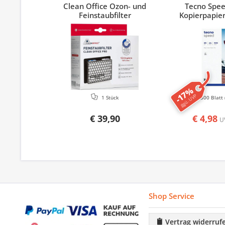
Clean Office Ozon- und
Tecno Spe
Feinstaubfilter
Kopierpapier
-17%
ggü. UVP
1 Stück
500 Blatt
€ 39,90
€ 4,98
U
Shop Service
Vertrag widerruf