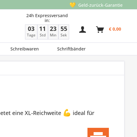
💛
Geld-zurück-Garantie
24h Expressversand
in:
03
11
23
55
€ 0,00
Tage
Std
Min
Sek
Schreibwaren
Schriftbänder
etet eine XL-Reichweite
💪
ideal für