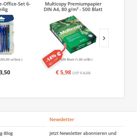
-Office-Set 6-
Multicopy Premiumpapier
Index 3M
eilig
DIN A4, 80 g/m² - 500 Blatt
-14%
-50%
ggü. UVP
ggü. UVP
k
(50,00 ct/Stck.)
500 Blatt
(1,00 ct/Bl.)
50
3,50
€ 5,98
€ 1,
UVP
€ 6,98
Newsletter
g‑Blog
Jetzt Newsletter abonnieren und