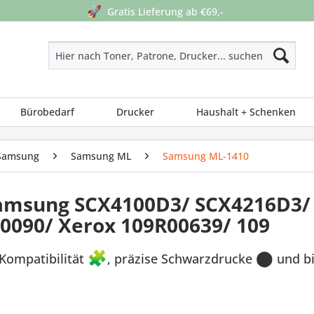
🚀
Gratis Lieferung ab €69,-
Bürobedarf
Drucker
Haushalt + Schenken
Samsung
Samsung ML
Samsung ML-1410
Samsung SCX4100D3/ SCX4216D3/
090/ Xerox 109R00639/ 109
Kompatibilität
🧩
, präzise Schwarzdrucke
⬤
und bi