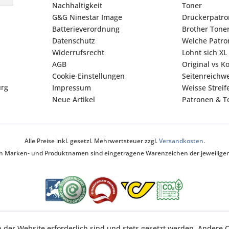
Nachhaltigkeit
Toner
G&G Ninestar Image
Druckerpatr
Batterieverordnung
Brother Tone
Datenschutz
Welche Patron
Widerrufsrecht
Lohnt sich XL
AGB
Original vs K
Cookie-Einstellungen
Seitenreichwe
urg
Impressum
Weisse Strei
Neue Artikel
Patronen & To
Alle Preise inkl. gesetzl. Mehrwertsteuer zzgl.
Versandkosten
.
ten Marken- und Produktnamen sind eingetragene Warenzeichen der jeweiligen 
b der Website erforderlich sind und stets gesetzt werden. Andere C