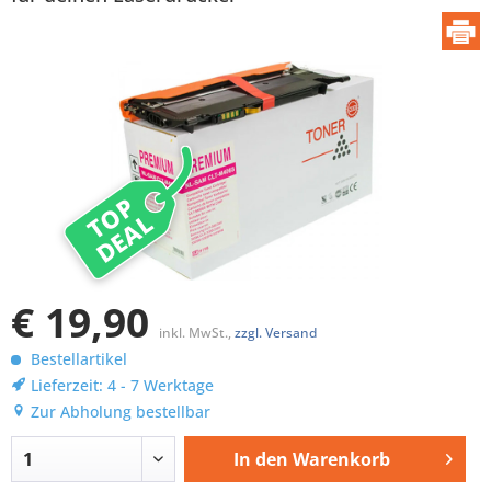
TOP
DEAL
€ 19,90
inkl. MwSt.,
zzgl. Versand
Bestellartikel
Lieferzeit: 4 - 7 Werktage
Zur Abholung bestellbar
In den
Warenkorb