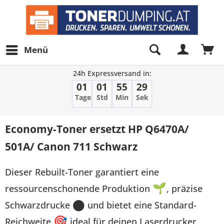
Menü
24h Expressversand in:
01
01
55
29
Tage
Std
Min
Sek
Economy-Toner ersetzt HP Q6470A/
501A/ Canon 711 Schwarz
Dieser Rebuilt-Toner garantiert eine
ressourcenschonende Produktion
🌱
, präzise
Schwarzdrucke
⬤
und bietet eine Standard-
Reichweite
🎯
ideal für deinen Laserdrucker