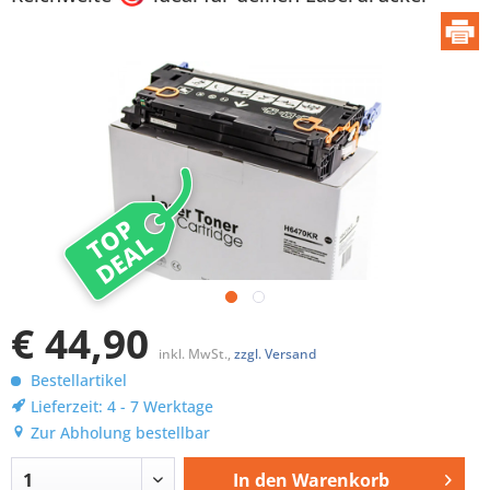
TOP
DEAL
€ 44,90
inkl. MwSt.,
zzgl. Versand
Bestellartikel
Lieferzeit: 4 - 7 Werktage
Zur Abholung bestellbar
In den
Warenkorb