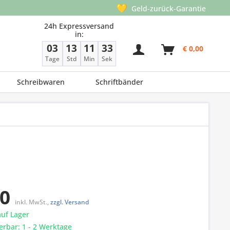
💛
Geld-zurück-Garantie
24h Expressversand
in:
03
13
11
33
€ 0,00
Tage
Std
Min
Sek
Schreibwaren
Schriftbänder
30
inkl. MwSt.,
zzgl. Versand
auf Lager
ferbar: 1 - 2 Werktage