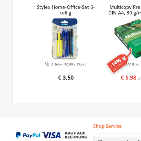
Stylex Home-Office-Set 6-
Multicopy Pr
teilig
DIN A4, 80 g/m
-14%
ggü. UVP
6 Stück
(50,00 ct/Stck.)
500 Blatt
€ 3,50
€ 5,98
U
Shop Service