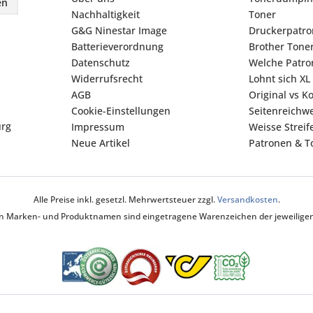
en
Nachhaltigkeit
Toner
G&G Ninestar Image
Druckerpatr
Batterieverordnung
Brother Tone
Datenschutz
Welche Patron
Widerrufsrecht
Lohnt sich XL
AGB
Original vs K
Cookie-Einstellungen
Seitenreichwe
urg
Impressum
Weisse Strei
Neue Artikel
Patronen & To
Alle Preise inkl. gesetzl. Mehrwertsteuer zzgl.
Versandkosten
.
ten Marken- und Produktnamen sind eingetragene Warenzeichen der jeweiligen 