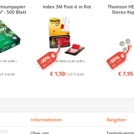
emiumpapier
Index 3M Post-it in Rot
Thomson HE
² - 500 Blatt
Stereo Ko
-50%
-50%
ggü. UVP
ggü. UVP
(1,00 ct/Bl.)
50 Blatt
(2,00 ct/Bl.)
€ 1,50
€ 7,95
VP
€ 6,98
UVP
€ 3,00
Informationen
Ratgeber
Über uns
Tonerdumpin