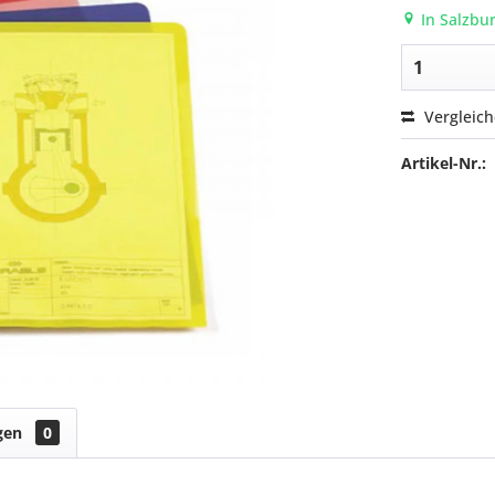
In Salzbur
Vergleic
Artikel-Nr.:
gen
0