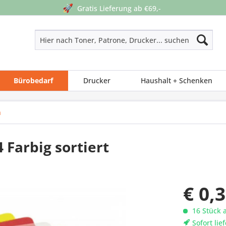
🚀
Gratis Lieferung ab €69,-
Bürobedarf
Drucker
Haushalt + Schenken
n
 Farbig sortiert
€ 0,
16 Stück 
Sofort lie