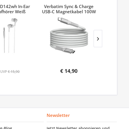
D142wh In-Ear
Verbatim Sync & Charge
Verbatim
pfhörer Weiß
USB-C Magnetkabel 100W
Pinest
Grau
€ 14,90
UVP
€ 15,90
Newsletter
g‑Blog
Jetzt Newsletter abonnieren und