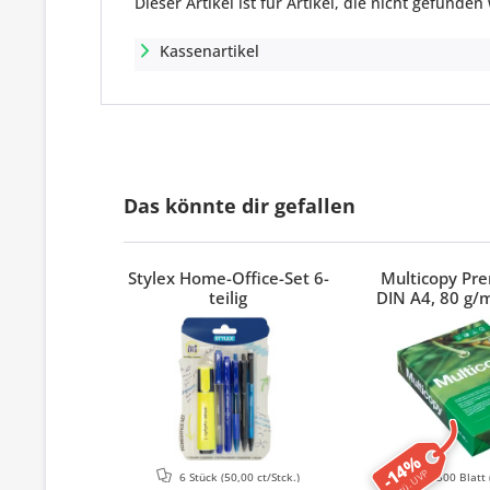
Dieser Artikel ist für Artikel, die nicht gefund
Kassenartikel
Das könnte dir gefallen
Stylex Home-Office-Set 6-
Multicopy Pr
teilig
DIN A4, 80 g/m
-14%
ggü. UVP
6 Stück
(50,00 ct/Stck.)
500 Blatt