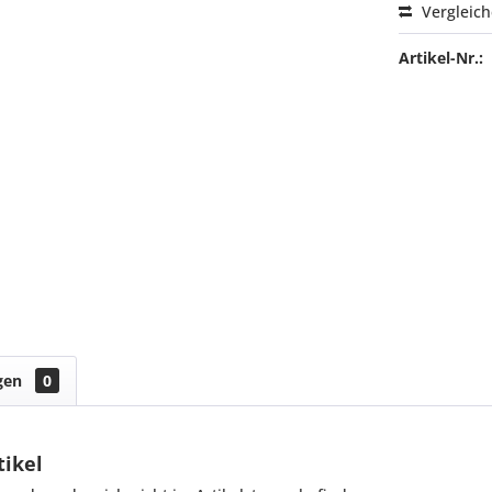
Vergleic
Artikel-Nr.:
gen
0
tikel