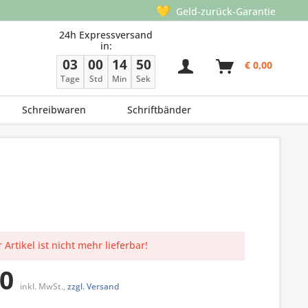
💛
Geld-zurück-Garantie
24h Expressversand
in:
03
00
14
50
€ 0,00
Tage
Std
Min
Sek
Schreibwaren
Schriftbänder
 Artikel ist nicht mehr lieferbar!
00
inkl. MwSt.,
zzgl. Versand