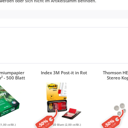
en werden oder sich nicht im Artikelstamm befinden.
emiumpapier
Index 3M Post-it in Rot
Thomson HE
² - 500 Blatt
Stereo Ko
-50%
-50%
ggü. UVP
ggü. UVP
(1,00 ct/Bl.)
50 Blatt
(2,00 ct/Bl.)