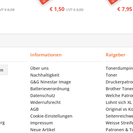
€ 1,50
€ 7,95
VP
€ 6,98
UVP
€ 3,00
Informationen
Ratgeber
Über uns
Tonerdumpin
en
Nachhaltigkeit
Toner
G&G Ninestar Image
Druckerpatr
Batterieverordnung
Brother Tone
Datenschutz
Welche Patron
Widerrufsrecht
Lohnt sich XL
AGB
Original vs K
Cookie-Einstellungen
Seitenreichwe
urg
Impressum
Weisse Strei
Neue Artikel
Patronen & To