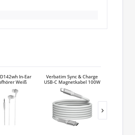
D142wh In-Ear
Verbatim Sync & Charge
Verbatim
pfhörer Weiß
USB-C Magnetkabel 100W
Pinest
Grau