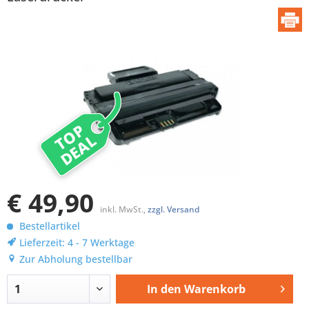
TOP
DEAL
€ 49,90
inkl. MwSt.,
zzgl. Versand
Bestellartikel
Lieferzeit: 4 - 7 Werktage
Zur Abholung bestellbar
In den
Warenkorb